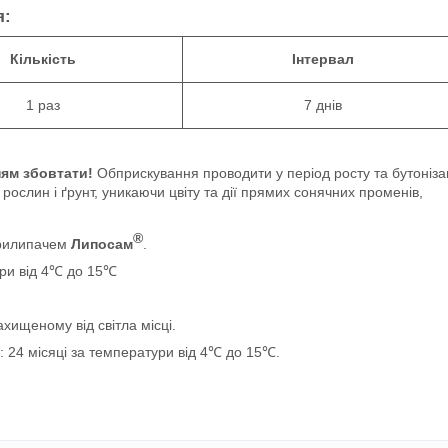
я:
Кількість
Інтервал
1 раз
7 днів
ям збовтати!
Обприскування проводити у період росту та бутонізац
ослин і ґрунт, уникаючи цвіту та дії прямих сонячних променів,
®
прилипачем
Липосам
.
ури від 4℃ до 15℃
ахищеному від світла місці.
: 24 місяці за температури від 4℃ до 15℃.