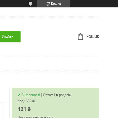
Кошик
Знайти
КОШИК
В наявності
Оптом і в роздріб
Код:
66210
121 ₴
Показати оптові ціни