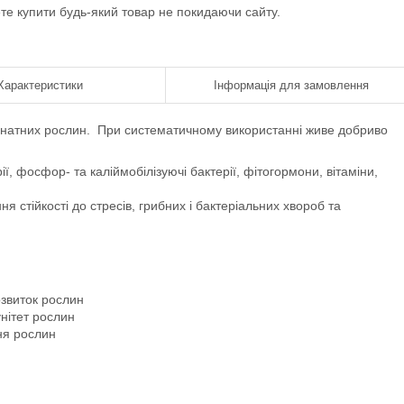
ете купити будь-який товар не покидаючи сайту.
Характеристики
Інформація для замовлення
імнатних рослин. При систематичному використанні живе добриво
ї, фосфор- та каліймобілізуючі бактерії, фітогормони, вітаміни,
 стійкості до стресів, грибних і бактеріальних хвороб та
звиток рослин
унітет рослин
ня рослин