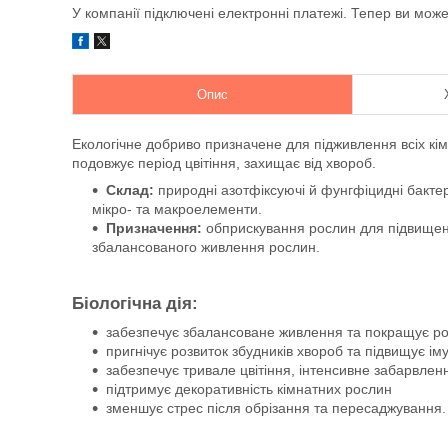
У компанії підключені електронні платежі. Тепер ви мож
Опис
Екологічне добриво призначене для підживлення всіх к
подовжує період цвітіння, захищає від хвороб.
Склад:
природні азотфіксуючі й фунгфіцидні бактері
мікро- та макроелементи.
Призначення:
обприскування рослин для підвищення
збалансованого живлення рослин.
Біологічна дія:
забезпечує збалансоване живлення та покращує ро
пригнічує розвиток збудників хвороб та підвищує ім
забезпечує тривале цвітіння, інтенсивне забарвлен
підтримує декоративність кімнатних рослин
зменшує стрес після обрізання та пересаджування.