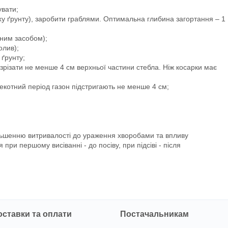
увати;
ху ґрунту), заробити граблями. Оптимальна глибина загортання – 1
чним засобом);
олив);
 ґрунту;
 зрізати не менше 4 см верхньої частини стебла. Ніж косарки має
пекотний період газон підстригають не менше 4 см;
ьшенню витривалості до ураження хворобами та впливу
и першому висіванні - до посіву, при підсіві - після
оставки та оплати
Постачальникам