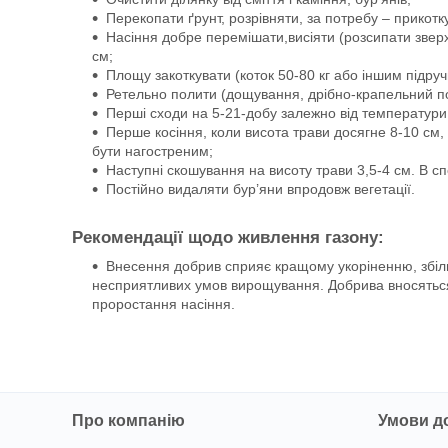
Перекопати ґрунт, розрівняти, за потребу – прикотк
Насіння добре перемішати,висіяти (розсипати звер
см;
Площу закоткувати (коток 50-80 кг або іншим підру
Ретельно полити (дощування, дрібно-крапельний п
Перші сходи на 5-21-добу залежно від температури
Перше косіння, коли висота трави досягне 8-10 см,
бути нагостреним;
Наступні скошування на висоту трави 3,5-4 см. В с
Постійно видаляти бур’яни впродовж вегетації.
Рекомендації щодо живлення газону:
Внесення добрив сприяє кращому укоріненню, збіл
несприятливих умов вирощування. Добрива вносяться пр
проростання насіння.
Про компанію
Умови д