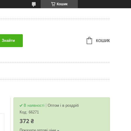
Кошик
Знайти
КОШИК
В наявності
Оптом і в роздріб
Код:
66271
372 ₴
Показати оптові ціни