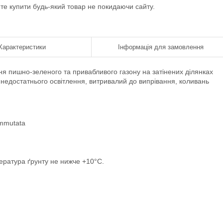
ете купити будь-який товар не покидаючи сайту.
Характеристики
Інформація для замовлення
я пишно-зеленого та привабливого газону на затінених ділянках
о недостатнього освітлення, витривалий до випрівання, коливань
ommutata
пература ґрунту не нижче +10°С.