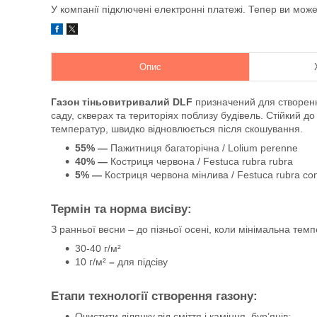
У компанії підключені електронні платежі. Тепер ви мож
Опис
Газон тіньовитривалий DLF
призначений для створенн
саду, скверах та територіях поблизу будівель. Стійкий д
температур, швидко відновлюється після скошування.
55% —
Пажитниця багаторічна / Lolium perenne
40% —
Костриця червона / Festuca rubra rubra
5% —
Костриця червона мінлива / Festuca rubra c
Термін та норма висіву:
З ранньої весни – до пізньої осені, коли мінімальна тем
30-40 г/м²
10 г/м²
–
для підсіву
Етапи технології створення газону:
Очистити ділянку від сміття і каміння, бур’янів;