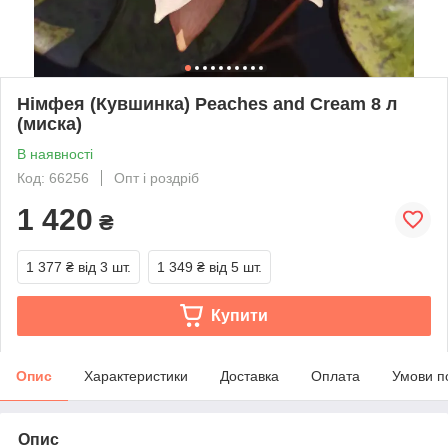
Німфея (Кувшинка) Peaches and Cream 8 л
(миска)
В наявності
Код: 66256
Опт і роздріб
1 420
₴
1 377 ₴
від 3 шт.
1 349 ₴
від 5 шт.
Купити
Опис
Характеристики
Доставка
Оплата
Умови п
Опис