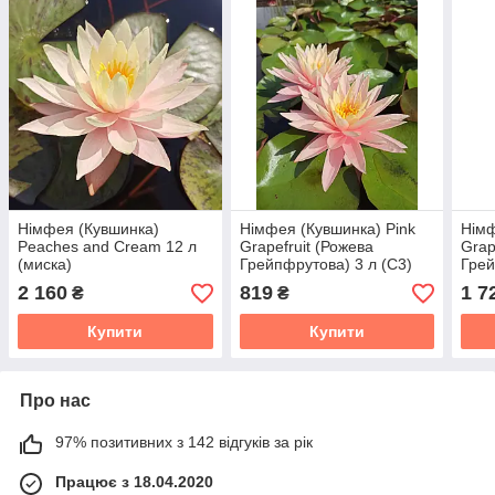
Німфея (Кувшинка)
Німфея (Кувшинка) Pink
Німф
Peaches and Cream 12 л
Grapefruit (Рожева
Grap
(миска)
Грейпфрутова) 3 л (С3)
Грей
(мис
2 160
819
1 7
₴
₴
Купити
Купити
Про нас
97% позитивних з 142 відгуків за рік
Працює з 18.04.2020