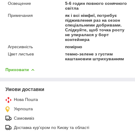
Освещение
5-6 годин повного сонячного
світла
Примечания
як і всі німфеї, потребує
підживлення раз на сезон
спеціальними добривами.
Слідкуйте, щоб точка росту
не упиралася у борт
контейнера
Агресивність
помірно
Цвет листьев
темно-зелене з густим
каштановим штрихуванням
Приховати
Умови доставки
Нова Пошта
Укрпошта
Самовивіз
Доставка кур'єром по Києву та області