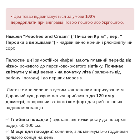
• Цей товар відвантажується за умови
100%
передоплати
при відправці Новою поштою або Укрпоштою.
Німфея "Peaches and Cream" ("Пічєз ен Крім" , пер. "
Персики з вершками")
- надзвичайно ніжний і рясноквітучий
сорт.
Пелюстки цієї зимостійкої німфеї мають плавний перехід від
ніжно- рожевого до персиково- жовтого відтінку.
Починає
квітнути у кінці весни - на початку літа
( залежить від
регіону і погоди) і до перших морозів.
Листя темно-зелене з густим каштановим штрихуванням.
Дорослий кущ розростається приблизно
до 120 см у
діаметрі
, створюючи затінок і комфорт для риб та інших
водних мешканців.
✅
Глибина посадки
( відстань від точки росту до поверхні
води): 60-100 см.
✅
Місце для посадки:
сонячне, з як мінімум 5-6 годинами
прямого сонця на день.