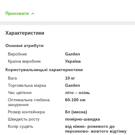
Приховати
Характеристики
Основні атрибути
Виробник
Garden
Країна виробник
Україна
Користувальницькі характеристики
Вага
10 кг
Торговельна марка
Garden
Час цвітіння
літо – осінь
Оптимальна глибина
60-100 см
занурення
Розмір контейнера
8л (миска)
Швидкість росту
помірно-швидка
Колір суцвіть
від ніжно- рожевого до
персиково- жовтого відтінку