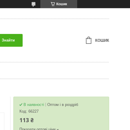
Кошик
Знайти
КОШИК
В наявності
Оптом і в роздріб
Код:
66227
113 ₴
Показати оптові ціни