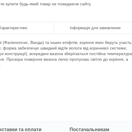
ете купити будь-який товар не покидаючи сайту.
Характеристики
Інформація для замовлення
(Фаленопсис, Ванда) та інших епіфітів, коріння яких беруть участь
и; форма забезпечує швидкий відтік вологи від кореневої системи;
ні конструкції); всередині вазона зберігається постійна температура
ня. Прозора поверхня вазона легко пропускає світло до коріння, а
.
оставки та оплати
Постачальникам