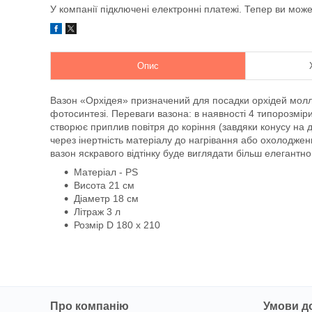
У компанії підключені електронні платежі. Тепер ви мож
Опис
Вазон «Орхідея» призначений для посадки орхідей моллі 
фотосинтезі. Переваги вазона: в наявності 4 типорозмір
створює приплив повітря до коріння (завдяки конусу на д
через інертність матеріалу до нагрівання або охолоджен
вазон яскравого відтінку буде виглядати більш елегантно
Матеріал - PS
Висота 21 см
Діаметр 18 см
Літраж 3 л
Розмір D 180 x 210
Про компанію
Умови д