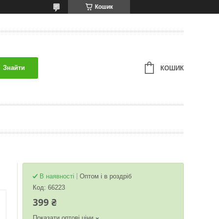
Кошик
Знайти
КОШИК
В наявності
Оптом і в роздріб
Код:
66223
399 ₴
Показати оптові ціни