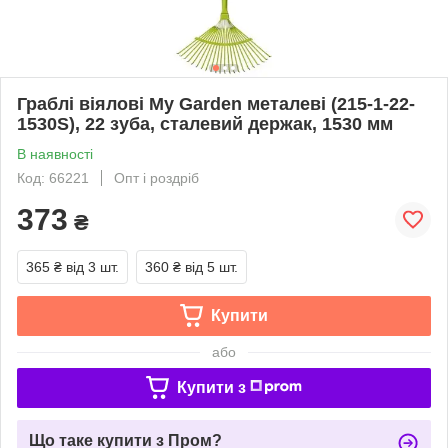
Граблі віялові My Garden металеві (215-1-22-
1530S), 22 зуба, сталевий держак, 1530 мм
В наявності
Код: 66221
Опт і роздріб
373
₴
365 ₴
від 3 шт.
360 ₴
від 5 шт.
Купити
або
Купити з
Що таке купити з Пром?