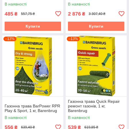
В наявності
В наявності
485
2 876
₴
₴
557,75 ₴
3 307,40 ₴
Купити
Купити
–13%
–13%
Газонна трава Quick Repair
Газонна трава BarPower RPR
ремонт газонів, 1 кг,
Play & Sport, 1 кг, Barenbrug
Barenbrug
В наявності
В наявності
556
539
₴
₴
639,40 ₴
619,85 ₴