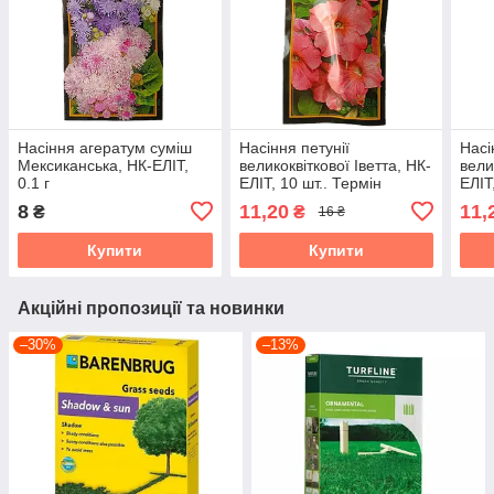
Насіння агератум суміш
Насіння петунії
Насі
Мексиканська, НК-ЕЛІТ,
великоквіткової Іветта, НК-
вели
0.1 г
ЕЛІТ, 10 шт.. Термін
ЕЛІТ
придатності до 31.10.2026
прид
8
11,20
11,
₴
₴
16 ₴
Купити
Купити
Акційні пропозиції та новинки
–30%
–13%