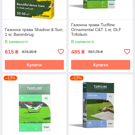
Газонна трава Turfline
Газонна трава Shadow & Sun,
Ornamental C&T 1 кг, DLF
1 кг, Barenbrug
Trifolium
В наявності
В наявності
615
485
₴
₴
873,30 ₴
557,75 ₴
Купити
Купити
–13%
–13%