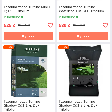
Газонна трава Turfline Mini 1
Газонна трава Turfline
кг, DLF Trifolium
Waterless 1 кг, DLF Trifolium
В наявності
В наявності
525
536
₴
₴
603,75 ₴
616,40 ₴
Купити
Купити
–13%
–13%
Газонна трава Turfline
Газонна трава Turfline
Shadow C&T 1 кг, DLF
Shadow C&T 7,5 кг. DLF
Trifolium
Trifolium