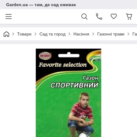
Garden.ua — там, де сад оживає
Товари
Сад та город
Насіння
Газонні трави
Га