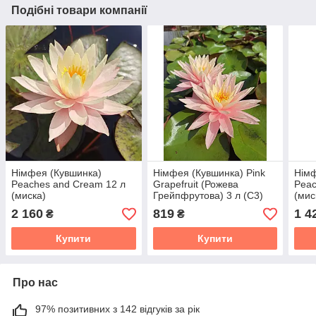
Подібні товари компанії
Німфея (Кувшинка)
Німфея (Кувшинка) Pink
Німф
Peaches and Cream 12 л
Grapefruit (Рожева
Peac
(миска)
Грейпфрутова) 3 л (С3)
(мис
2 160
819
1 4
₴
₴
Купити
Купити
Про нас
97% позитивних з 142 відгуків за рік