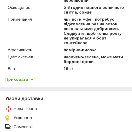
персиковий
Освещение
5-6 годин повного сонячного
світла, сонце
Примечания
як і всі німфеї, потребує
підживлення раз на сезон
спеціальними добривами.
Слідкуйте, щоб точка росту
не упиралася у борт
контейнера
Агресивність
помірно-висока
Цвет листьев
насичено-зелене, може мати
бордові цятки
Вага
19 кг
Приховати
Умови доставки
Нова Пошта
Укрпошта
Самовивіз