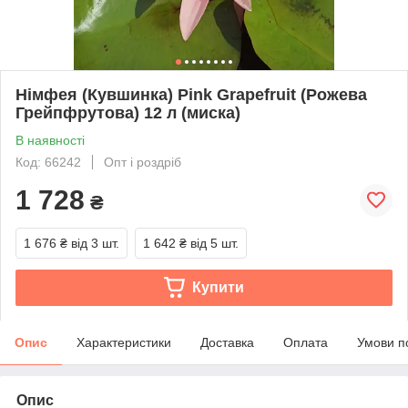
Німфея (Кувшинка) Pink Grapefruit (Рожева
Грейпфрутова) 12 л (миска)
В наявності
Код: 66242
Опт і роздріб
1 728
₴
1 676 ₴
від 3 шт.
1 642 ₴
від 5 шт.
Купити
Опис
Характеристики
Доставка
Оплата
Умови п
Опис