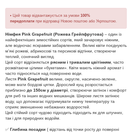
• Цей товар відвантажується за умови
100%
передоплати
при відправці Новою поштою або Укрпоштою.
Німфея Pink Grapefruit (Рожева Грейпфрутова)
– один із
найефектніших зимостійких сортів, який зачаровує ніжним,
але водночас яскравим забарвленням. Великі квіти поєднують
м'які рожеві, абрикосові та персикові відтінки, створюючи
теплий, сонячний вигляд.
Цей сорт відрізняється
рясним і тривалим цвітінням
, часто
розквітаючи цілими «букетами». Квіти мають ніжний аромат і
часто підносяться над поверхнею води.
Листя
Pink Grapefruit
велике, округле, насичено-зелене,
може мати бордові цятки. Дорослий кущ розростається
приблизно
до 150см у діаметрі
, створюючи затінок і комфорт
для риб та інших водних мешканців. Широке листя затінює
воду, що допомагає підтримувати нижчу температуру та
сприяє зменшенню небажаних водоростей.
Цей стійкий сорт чудово підходить підходить як для штучних,
так і для природних водойм.
✅
Глибина посадки
( відстань від точки росту до поверхні