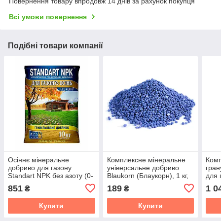
Повернення товару впродовж 14 днів за рахунок покупця
Всі умови повернення
Подібні товари компанії
Осіннє мінеральне
Комплексне мінеральне
Комп
добриво для газону
універсальне добриво
гран
Standart NPK без азоту (0-
Blaukorn (Блаукорн), 1 кг,
для 
8-25), 10 кг
NPK 12.8.16+3+ТЕ,
МЕ) 8
851
189
1 0
₴
₴
COMPO EXPERT
Купити
Купити