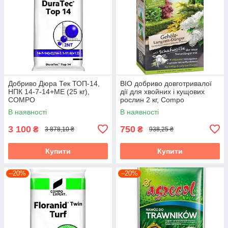
Добриво Дюра Тек ТОП-14,
BIO добриво довготривалої
НПК 14-7-14+МЕ (25 кг),
дії для хвойних і кущових
COMPO
рослин 2 кг, Compo
В наявності
В наявності
3 100
750
₴
₴
3 878,10 ₴
938,25 ₴
Купити
Купити
–20%
–20%