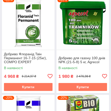
–20%
–20%
Добриво Флоранід Твін
Перманент 16-7-15 (25кг),
Добриво для газону 100 днів
COMPO EXPERT
NPK (21-5-8) 5 кг, Agrecol
В наявності
В наявності
4 968
1 980
₴
₴
6 214,97 ₴
2 476,98 ₴
Купити
Купити
–20%
–20%