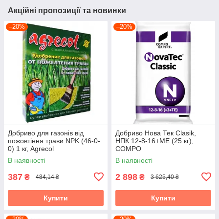
Акційні пропозиції та новинки
–20%
–20%
Добриво для газонів від
Добриво Нова Тек Clasik,
пожовтіння трави NPK (46-0-
НПК 12-8-16+МЕ (25 кг),
0) 1 кг, Agrecol
COMPO
В наявності
В наявності
387
2 898
₴
₴
484,14 ₴
3 625,40 ₴
Купити
Купити