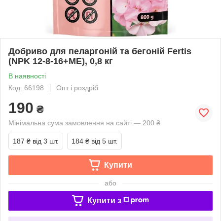
Добриво для пеларгоній та бегоній Fertis
(NPK 12-8-16+МЕ), 0,8 кг
В наявності
Код: 66198
Опт і роздріб
190
₴
Мінімальна сума замовлення на сайті — 200 ₴
187 ₴
від 3 шт.
184 ₴
від 5 шт.
Купити
або
Купити з