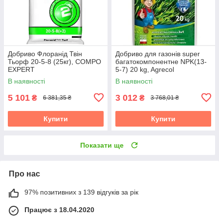
Добриво Флоранід Твін
Добриво для газонів super
Тьорф 20-5-8 (25кг), COMPO
багатокомпонентне NPK(13-
EXPERT
5-7) 20 kg, Agrecol
В наявності
В наявності
5 101
3 012
₴
₴
6 381,35 ₴
3 768,01 ₴
Купити
Купити
Показати ще
Про нас
97% позитивних з 139 відгуків за рік
Працює з 18.04.2020