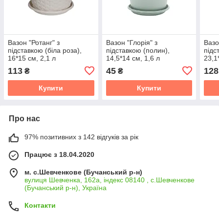
Вазон "Ротанг" з
Вазон "Глорія" з
Вазо
підставкою (біла роза),
підставкою (полин),
підс
16*15 см, 2,1 л
14,5*14 см, 1,6 л
23,1
113
45
128
₴
₴
Купити
Купити
Про нас
97% позитивних з 142 відгуків за рік
Працює з 18.04.2020
м. с.Шевченкове (Бучанський р-н)
вулиця Шевченка, 162а, індекс 08140 , с.Шевченкове
(Бучанський р-н), Україна
Контакти