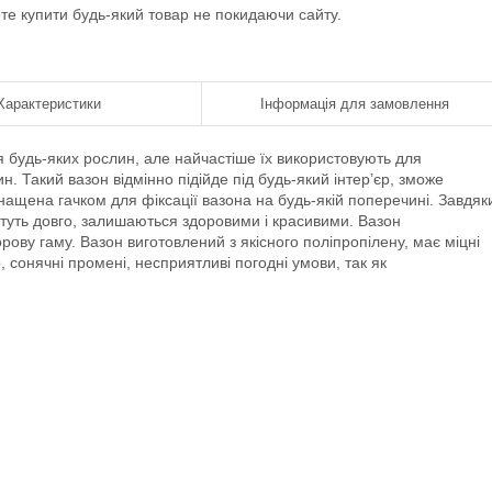
ете купити будь-який товар не покидаючи сайту.
Характеристики
Інформація для замовлення
я будь-яких рослин, але найчастіше їх використовують для
н. Такий вазон відмінно підійде під будь-який інтер’єр, зможе
снащена гачком для фіксації вазона на будь-якій поперечині. Завдяк
ростуть довго, залишаються здоровими і красивими. Вазон
рову гаму. Вазон виготовлений з якісного поліпропілену, має міцні
, сонячні промені, несприятливі погодні умови, так як