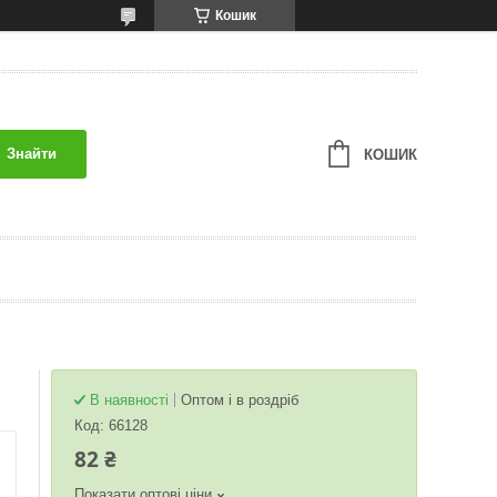
Кошик
Знайти
КОШИК
В наявності
Оптом і в роздріб
Код:
66128
82 ₴
Показати оптові ціни