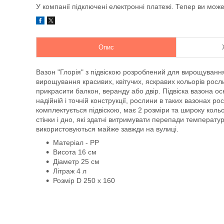
У компанії підключені електронні платежі. Тепер ви мож
Опис
Вазон "Глорія" з підвіскою розроблений для вирощуванн
вирощування красивих, квітучих, яскравих кольорів росли
прикрасити балкон, веранду або двір. Підвіска вазона о
надійній і точній конструкції, рослини в таких вазонах 
комплектується підвіскою, має 2 розміри та широку кольо
стінки і дно, які здатні витримувати перепади температур
використовуються майже завжди на вулиці.
Матеріал - PP
Висота 16 см
Діаметр 25 см
Літраж 4 л
Розмір D 250 x 160