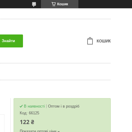
Кошик
Знайти
КОШИК
В наявності
Оптом і в роздріб
Код:
66125
122 ₴
Показати оптові ціни