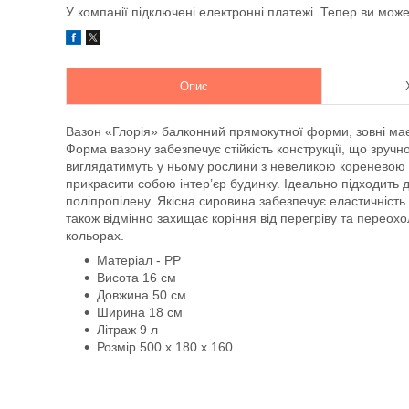
У компанії підключені електронні платежі. Тепер ви мож
Опис
Вазон «Глорія» балконний прямокутної форми, зовні має
Форма вазону забезпечує стійкість конструкції, що зручн
виглядатимуть у ньому рослини з невеликою кореневою с
прикрасити собою інтер’єр будинку. Ідеально підходить д
поліпропілену. Якісна сировина забезпечує еластичність 
також відмінно захищає коріння від перегріву та переох
кольорах.
Матеріал - PP
Висота 16 см
Довжина 50 см
Ширина 18 см
Літраж 9 л
Розмір 500 x 180 x 160