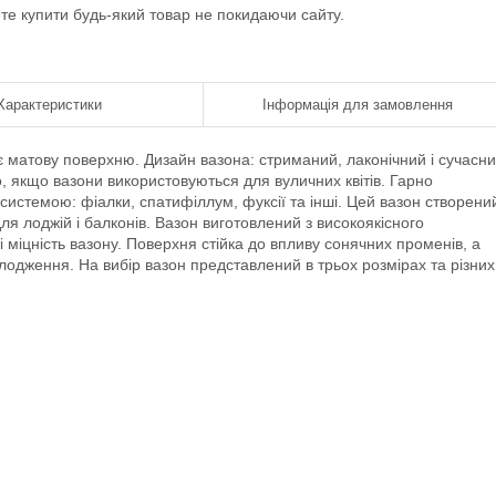
ете купити будь-який товар не покидаючи сайту.
Характеристики
Інформація для замовлення
 матову поверхню. Дизайн вазона: стриманий, лаконічний і сучасни
о, якщо вазони використовуються для вуличних квітів. Гарно
истемою: фіалки, спатифіллум, фуксії та інші. Цей вазон створени
ля лоджій і балконів. Вазон виготовлений з високоякісного
і міцність вазону. Поверхня стійка до впливу сонячних променів, а
олодження. На вибір вазон представлений в трьох розмірах та різних