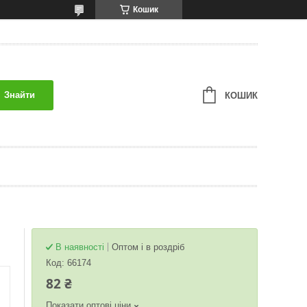
Кошик
Знайти
КОШИК
В наявності
Оптом і в роздріб
Код:
66174
82 ₴
Показати оптові ціни