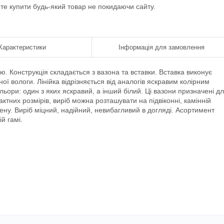
ете купити будь-який товар не покидаючи сайту.
Характеристики
Інформація для замовлення
ю. Конструкція складається з вазона та вставки. Вставка виконує
ої вологи. Лінійка відрізняється від аналогів яскравим колірним
льори: один з яких яскравий, а інший білий. Ці вазони призначені д
актних розмірів, виріб можна розташувати на підвіконні, камінній
ену. Виріб міцний, надійний, невибагливий в догляді. Асортимент
й гамі.