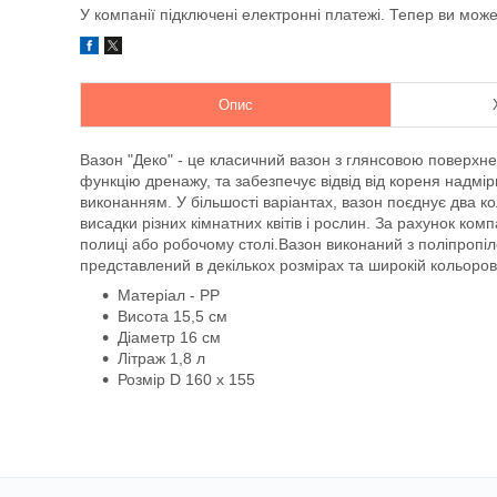
У компанії підключені електронні платежі. Тепер ви мож
Опис
Вазон "Деко" - це класичний вазон з глянсовою поверхне
функцію дренажу, та забезпечує відвід від кореня надмірн
виконанням. У більшості варіантах, вазон поєднує два ко
висадки різних кімнатних квітів і рослин. За рахунок комп
полиці або робочому столі.Вазон виконаний з поліпропіл
представлений в декількох розмірах та широкій кольорові
Матеріал - PP
Висота 15,5 см
Діаметр 16 см
Літраж 1,8 л
Розмір D 160 x 155