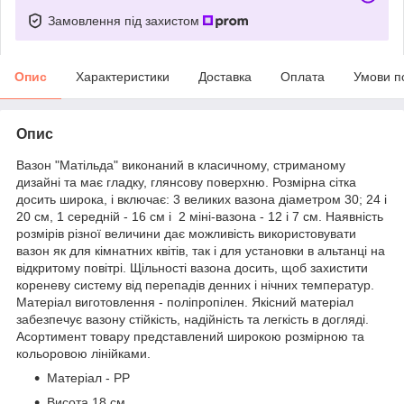
Замовлення під захистом
Опис
Характеристики
Доставка
Оплата
Умови п
Опис
Вазон "Матільда" виконаний в класичному, стриманому
дизайні та має гладку, глянсову поверхню. Розмірна сітка
досить широка, і включає: 3 великих вазона діаметром 30; 24 і
20 см, 1 середній - 16 см і 2 міні-вазона - 12 і 7 см. Наявність
розмірів різної величини дає можливість використовувати
вазон як для кімнатних квітів, так і для установки в альтанці на
відкритому повітрі. Щільності вазона досить, щоб захистити
кореневу систему від перепадів денних і нічних температур.
Матеріал виготовлення - поліпропілен. Якісний матеріал
забезпечує вазону стійкість, надійність та легкість в догляді.
Асортимент товару представлений широкою розмірною та
кольоровою лінійками.
Матеріал - PP
Висота 18 см