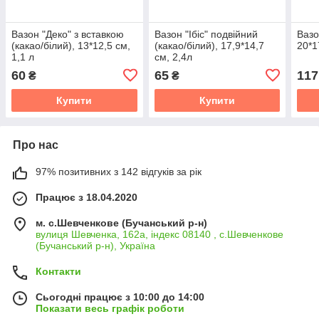
Вазон "Деко" з вставкою
Вазон "Ібіс" подвійний
Вазо
(какао/білий), 13*12,5 см,
(какао/білий), 17,9*14,7
20*1
1,1 л
см, 2,4л
60
65
117
₴
₴
Купити
Купити
Про нас
97% позитивних з 142 відгуків за рік
Працює з 18.04.2020
м. с.Шевченкове (Бучанський р-н)
вулиця Шевченка, 162а, індекс 08140 , с.Шевченкове
(Бучанський р-н), Україна
Контакти
Сьогодні працює з 10:00 до 14:00
Показати весь графік роботи