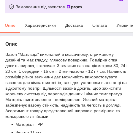
Замовлення під захистом
Опис
Характеристики
Доставка
Оплата
Умови п
Опис
Вазон "Матільда" виконаний в класичному, стриманому
дизайні та має гладку, глянсову поверхню. Розмірна сітка
досить широка, і включає: 3 великих вазона діаметром 30; 24 і
20 см, 1 середній - 16 см і 2 міні-вазона - 12 і 7 см. Наявність
розмірів різної величини дає можливість використовувати
вазон як для кімнатних квітів, так і для установки в альтанці на
відкритому повітрі. Щільності вазона досить, щоб захистити
кореневу систему від перепадів денних і нічних температур.
Матеріал виготовлення - поліпропілен. Якісний матеріал
забезпечує вазону стійкість, надійність та легкість в догляді.
Асортимент товару представлений широкою розмірною та
кольоровою лінійками.
Матеріал - PP
Висота 11 см