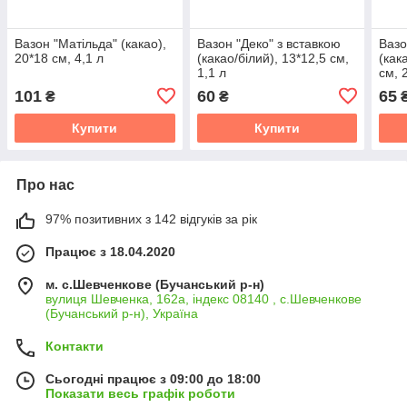
Вазон "Матільда" (какао),
Вазон "Деко" з вставкою
Вазо
20*18 см, 4,1 л
(какао/білий), 13*12,5 см,
(как
1,1 л
см, 
101
60
65
₴
₴
Купити
Купити
Про нас
97% позитивних з 142 відгуків за рік
Працює з 18.04.2020
м. с.Шевченкове (Бучанський р-н)
вулиця Шевченка, 162а, індекс 08140 , с.Шевченкове
(Бучанський р-н), Україна
Контакти
Сьогодні працює з 09:00 до 18:00
Показати весь графік роботи