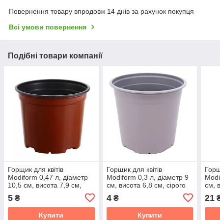
Повернення товару впродовж 14 днів за рахунок покупця
Всі умови повернення
Подібні товари компанії
Горщик для квітів
Горщик для квітів
Горщ
Мodiform 0,47 л, діаметр
Мodiform 0,3 л, діаметр 9
Мodi
10,5 см, висота 7,9 см,
см, висота 6,8 см, сірого
см, 
теракотового кольору
кольору (круглий)
тера
5
4
21
₴
₴
(круглий)
(кру
Купити
Купити