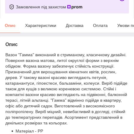
Замовлення під захистом
Опис
Характеристики
Доставка
Оплата
Умови п
Опис
Вазон "Гамма" виконаний в стриманому, класичному дизайні.
Поверхня вазона матова, литої округлої форми з верхнім
обідком. Форма вазону забезпечує стійкість конструкції.
Призначений для вирощування кімнатних квітів, рослин,
дерев. У такому вазоні красиво виглядають петунія,
катаранантуси, гіпоестеси, бальзаміни, колеуси. Виріб підійде
також для кущів з великою кореневою системою. Стійкі і
компактні вазони красиво виглядають на підвіконні, балконній
терасі, літній альтанці. "Гамма" відмінно підійде в квартиру,
офіс або дитячий садок. Виготовлений з високоякісного
поліпропілену. Виріб міцний, невибагливий в догляді, стійкий
до температурних перепадів. Асортимент представлений в
декількох розмірах та кольорах.
Матеріал - PP