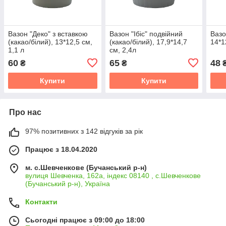
Вазон "Деко" з вставкою
Вазон "Ібіс" подвійний
Вазо
(какао/білий), 13*12,5 см,
(какао/білий), 17,9*14,7
14*1
1,1 л
см, 2,4л
60
65
48
₴
₴
Купити
Купити
Про нас
97% позитивних з 142 відгуків за рік
Працює з 18.04.2020
м. с.Шевченкове (Бучанський р-н)
вулиця Шевченка, 162а, індекс 08140 , с.Шевченкове
(Бучанський р-н), Україна
Контакти
Сьогодні працює з 09:00 до 18:00