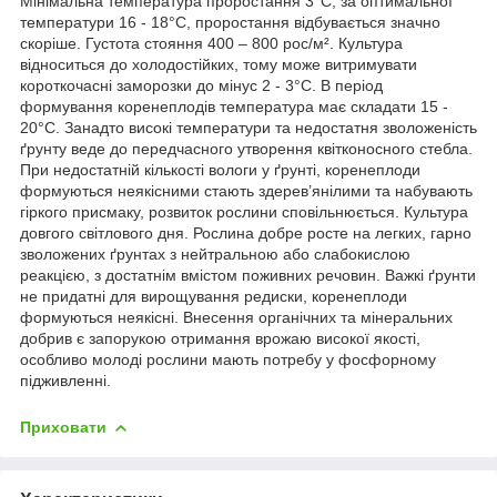
Мінімальна температура проростання 3°С, за оптимальної
температури 16 - 18°С, проростання відбувається значно
скоріше. Густота стояння 400 – 800 рос/м². Культура
відноситься до холодостійких, тому може витримувати
короткочасні заморозки до мінус 2 - 3°С. В період
формування коренеплодів температура має складати 15 -
20°С. Занадто високі температури та недостатня зволоженість
ґрунту веде до передчасного утворення квітконосного стебла.
При недостатній кількості вологи у ґрунті, коренеплоди
формуються неякісними стають здерев’янілими та набувають
гіркого присмаку, розвиток рослини сповільнюється. Культура
довгого світлового дня. Рослина добре росте на легких, гарно
зволожених ґрунтах з нейтральною або слабокислою
реакцією, з достатнім вмістом поживних речовин. Важкі ґрунти
не придатні для вирощування редиски, коренеплоди
формуються неякісні. Внесення органічних та мінеральних
добрив є запорукою отримання врожаю високої якості,
особливо молоді рослини мають потребу у фосфорному
підживленні.
Приховати