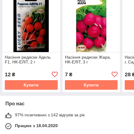
Насіння редиски Адель
Насіння редиски Жара,
Насі
F1, НК-ЕЛІТ, 2 г
НК-ЕЛІТ, 3 г
г, С
12
7
28
₴
₴
Купити
Купити
Про нас
97% позитивних з 142 відгуків за рік
Працює з 18.04.2020