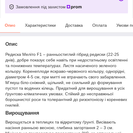
Замовлення під захистом
Опис
Характеристики
Доставка
Оплата
Умови п
Опис
Редиска Меліто F1 – ранньостиглий гібрид редиски (22-25
днів), добре показує себе навіть при недостатньому освітленні
та понижених температурах. Листя насиченого зеленого
кольору. Коренеплоди яскраво-червоного кольору, однорідні,
діаметром 4-5 см, при митті не втрачають свого забарвлення.
М’якуш біло-сніжний, щільний, не схильний до формування
пустот та водяних кілець. Придатний для вирощування в усіх
ґрунтово-кліматичних умовах. Стійкий до несправжньої
борошнистої роси та толерантний до ризоктоніозу і кореневих
гнилей.
Вирощування
Вирощується в теплицях та відкритому ґрунті. Висівають
насіння ранньою весною, глибина загортання 2 – 3 см.