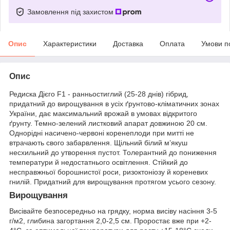
Замовлення під захистом
Опис
Характеристики
Доставка
Оплата
Умови п
Опис
Редиска Дієго F1 - ранньостиглий (25-28 днів) гібрид,
придатний до вирощування в усіх ґрунтово-кліматичних зонах
України, дає максимальний врожай в умовах відкритого
ґрунту. Темно-зелений листковий апарат довжиною 20 см.
Однорідні насичено-червоні коренеплоди при митті не
втрачають свого забарвлення. Щільний білий м’якуш
несхильний до утворення пустот. Толерантний до пониження
температури й недостатнього освітлення. Стійкий до
несправжньої борошнистої роси, ризоктоніозу й кореневих
гнилій. Придатний для вирощування протягом усього сезону.
Вирощування
Висівайте безпосередньо на грядку, норма висіву насіння 3-5
г/м
2
, глибина загортання 2,0-2,5 см. Проростає вже при +2-