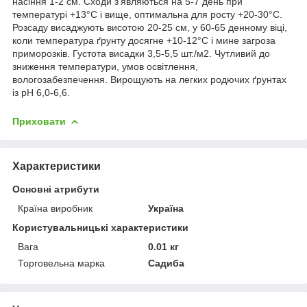
насіння 1-2 см. Сходи з’являються на 5-7 день при
температурі +13°С і вище, оптимальна для росту +20-30°С.
Розсаду висаджують висотою 20-25 см, у 60-65 денному віці,
коли температура ґрунту досягне +10-12°С і мине загроза
приморозків. Густота висадки 3,5-5,5 шт./м
2
. Чутливий до
зниження температури, умов освітлення,
вологозабезпечення. Вирощують на легких родючих ґрунтах
із рН 6,0-6,6.
Приховати
Характеристики
Основні атрибути
Країна виробник
Україна
Користувальницькі характеристики
Вага
0.01 кг
Торговельна марка
Садиба