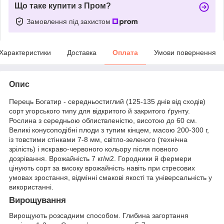
Що таке купити з Пром?
Замовлення під захистом
Характеристики
Доставка
Оплата
Умови повернення
Опис
Перець Богатир - середньостиглий (125-135 днів від сходів)
сорт угорського типу для відкритого й закритого ґрунту.
Рослина з середньою облиствленістю, висотою до 60 см.
Великі конусоподібні плоди з тупим кінцем, масою 200-300 г,
із товстими стінками 7-8 мм, світло-зеленого (технічна
зрілість) і яскраво-червоного кольору після повного
дозрівання. Врожайність 7 кг/м
2
. Городники й фермери
цінують сорт за високу врожайність навіть при стресових
умовах зростання, відмінні смакові якості та універсальність у
використанні.
Вирощування
Вирощують розсадним способом. Глибина загортання