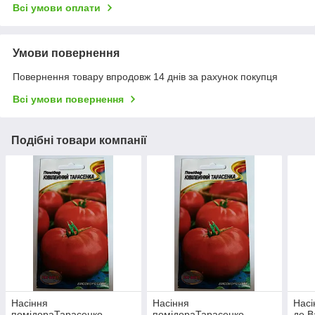
Всі умови оплати
Умови повернення
Повернення товару впродовж 14 днів за рахунок покупця
Всі умови повернення
Подібні товари компанії
Насіння
Насіння
Насі
помідораТарасенко
помідораТарасенко
де В