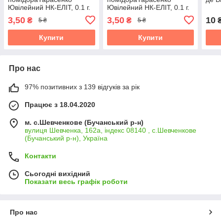
Ювілейний НК-ЕЛІТ, 0.1 г.
Ювілейний НК-ЕЛІТ, 0.1 г.
Термін придатності до
Термін придатності до
3,50
3,50
10
₴
₴
5 ₴
5 ₴
31.10.2026
31.10.2026
Купити
Купити
Про нас
97% позитивних з 139 відгуків за рік
Працює з 18.04.2020
м. с.Шевченкове (Бучанський р-н)
вулиця Шевченка, 162а, індекс 08140 , с.Шевченкове
(Бучанський р-н), Україна
Контакти
Сьогодні вихідний
Показати весь графік роботи
Про нас