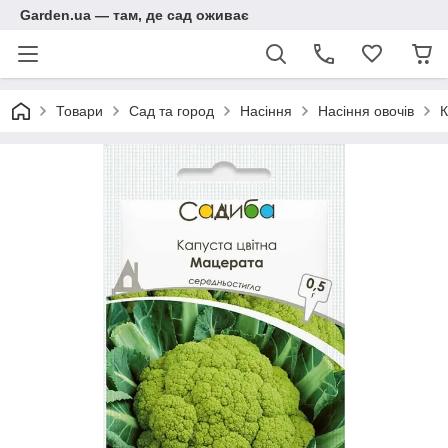
Garden.ua — там, де сад оживає
Товари
Сад та город
Насіння
Насіння овочів
К