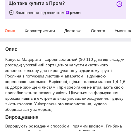
Що таке купити з Пром?
Замовлення під захистом
Опис
Характеристики
Доставка
Оплата
Умови п
Опис
Капуста Мацерата - середньостиглий (90-110 днів від висадки
розсади) урожайний сорт цвітної капусти екзотичного
зеленого кольору для вирощування у відкритому ґрунті.
Рослина з потужним листовим апаратом і відмінною
кореневою системою. Вирівняні, щільні головки масою 1,4-1,6
кг, добре захищені листям і при зберіганні не втрачають свою
привабливість та поживну якість. Цінується за формування
врожаю навіть в екстремальних умовах вирощування, чудову
якість головок. Універсального використання, чудово
зберігається у заморозці.
Вирощування
Вирощують розсадним способом і прямим висівом. Глибина