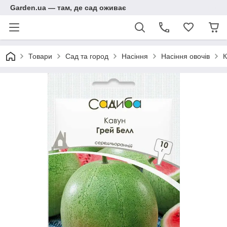
Garden.ua — там, де сад оживає
Товари
Сад та город
Насіння
Насіння овочів
К