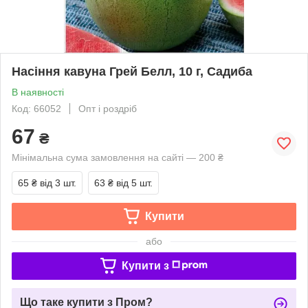
Насіння кавуна Грей Белл, 10 г, Садиба
В наявності
Код: 66052
Опт і роздріб
67
₴
Мінімальна сума замовлення на сайті — 200 ₴
65 ₴
від 3 шт.
63 ₴
від 5 шт.
Купити
або
Купити з
Що таке купити з Пром?