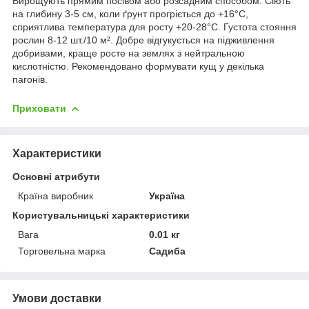
Вирощують прямим посівом або розсадним способом. Сіють
на глибину 3-5 см, коли ґрунт прогріється до +16°С,
сприятлива температура для росту +20-28°С. Густота стояння
рослин 8-12 шт./10 м². Добре відгукується на підживлення
добривами, краще росте на землях з нейтральною
кислотністю. Рекомендовано формувати кущ у декілька
пагонів.
Приховати
Характеристики
Основні атрибути
Країна виробник
Україна
Користувальницькі характеристики
Вага
0.01 кг
Торговельна марка
Садиба
Умови доставки