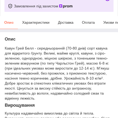
Замовлення під захистом
Опис
Характеристики
Доставка
Оплата
Умови п
Опис
Кавун Грей Белл - середньоранній (70-80 днів) сорт кавуна
для відкритого ґрунту. Великі, майже круглі, кавуни, з сіро-
зеленою, однорідною, міцною шкіркою, з тоненьким темно-
зеленим візерунком (по типу Чарльстон Грей), масою 6-8 кг.
(при ідеальних умовах може виростати до 12-14 кг.). М’якуш
насичено-червоний, без прожилок, з приємною текстурою,
насіння темно коричневе, дрібне. Урожайність 8-10 кг/м².
Добре зростає в спекотних кліматичних умовах без втрати
якості. Цінується за високу стійкість до антракнозу,
невибагливість до вологи, надзвичайно солодкий смак та
відмінну лежкість.
Вирощування
Культура надзвичайно вимоглива до світла й тепла.