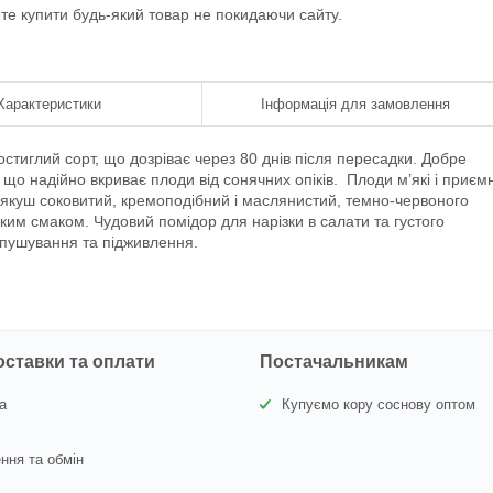
ете купити будь-який товар не покидаючи сайту.
Характеристики
Інформація для замовлення
остиглий сорт, що дозріває через 80 днів після пересадки. Добре
 що надійно вкриває плоди від сонячних опіків. Плоди м’які і приємн
М’якуш соковитий, кремоподібний і маслянистий, темно-червоного
им смаком. Чудовий помідор для нарізки в салати та густого
зпушування та підживлення.
оставки та оплати
Постачальникам
а
Купуємо кору соснову оптом
ння та обмін