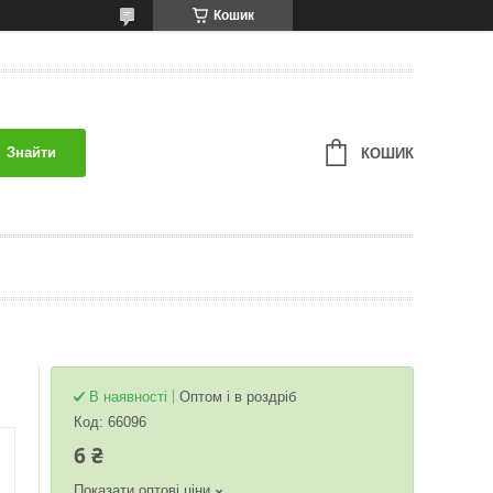
Кошик
Знайти
КОШИК
В наявності
Оптом і в роздріб
Код:
66096
6 ₴
Показати оптові ціни