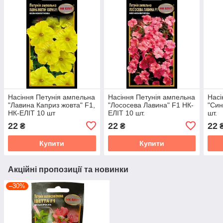
Насіння Петунія ампельна
Насіння Петунія ампельна
Насі
"Лавина Каприз жовта" F1,
"Лососева Лавина" F1 НК-
"Син
НК-ЕЛІТ 10 шт
ЕЛІТ 10 шт.
шт.
22
22
22
₴
₴
Купити
Купити
Акційні пропозиції та новинки
–30%