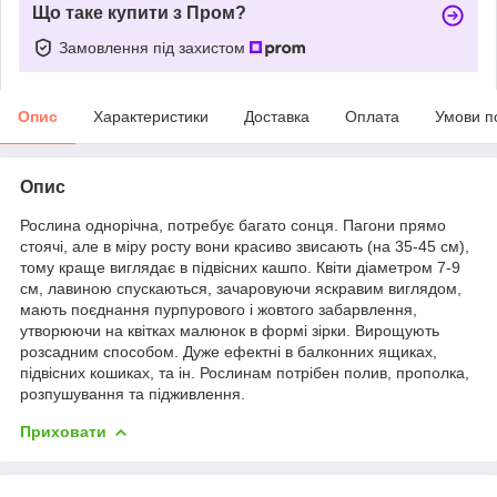
Що таке купити з Пром?
Замовлення під захистом
Опис
Характеристики
Доставка
Оплата
Умови п
Опис
Рослина однорічна, потребує багато сонця. Пагони прямо
стоячі, але в міру росту вони красиво звисають (на 35-45 см),
тому краще виглядає в підвісних кашпо. Квіти діаметром 7-9
см, лавиною спускаються, зачаровуючи яскравим виглядом,
мають поєднання пурпурового і жовтого забарвлення,
утворюючи на квітках малюнок в формі зірки. Вирощують
розсадним способом. Дуже ефектні в балконних ящиках,
підвісних кошиках, та ін. Рослинам потрібен полив, прополка,
розпушування та підживлення.
Приховати