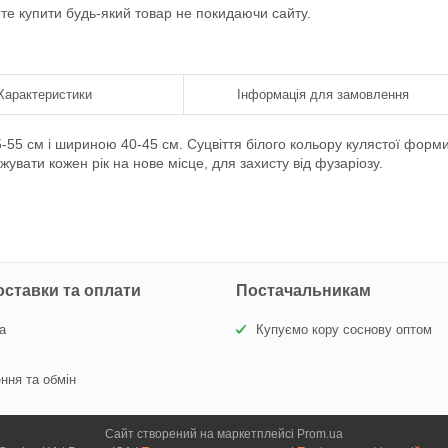
ете купити будь-який товар не покидаючи сайту.
Характеристики
Інформація для замовлення
-55 см і шириною 40-45 см. Суцвіття білого кольору кулястої форми
увати кожен рік на нове місце, для захисту від фузаріозу.
оставки та оплати
Постачальникам
а
Купуємо кору соснову оптом
ння та обмін
Сайт створений на маркетплейсі
Prom.ua