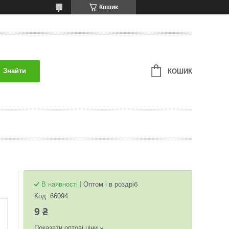
Кошик
Знайти
КОШИК
В наявності
Оптом і в роздріб
Код:
66094
9 ₴
Показати оптові ціни