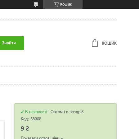
Кошик
Знайти
КОШИК
В наявності
Оптом і в роздріб
Код:
58908
9 ₴
Показати оптові ціни