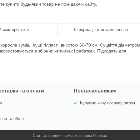
ете купити будь-який товар не покидаючи сайту.
Характеристики
Інформація для замовлення
коросла суміш. Кущі гіллясті, висотою 60-70 см. Суцвіття діаметром
икористовуються в збірних квітниках і рабатках. Підходять для
оставки та оплати
Постачальникам
а
Купуємо кору соснову оптом
ння та обмін
Сайт створений на маркетплейсі
Prom.ua