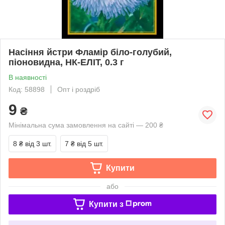
Насіння йстри Фламір біло-голубий,
піоновидна, НК-ЕЛІТ, 0.3 г
В наявності
Код: 58898
Опт і роздріб
9
₴
Мінімальна сума замовлення на сайті — 200 ₴
8 ₴
від 3 шт.
7 ₴
від 5 шт.
Купити
або
Купити з