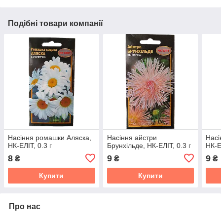
Подібні товари компанії
Насіння ромашки Аляска,
Насіння айстри
Насі
НК-ЕЛІТ, 0.3 г
Брунхільде, НК-ЕЛІТ, 0.3 г
НК-Е
8
9
9
₴
₴
₴
Купити
Купити
Про нас