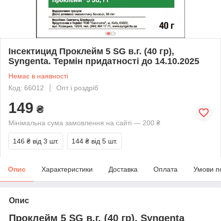
Інсектицид Проклейм 5 SG в.г. (40 гр),
Syngenta. Термін придатності до 14.10.2025
Немає в наявності
Код: 66012
Опт і роздріб
149
₴
Мінімальна сума замовлення на сайті — 200 ₴
146 ₴
від 3 шт.
144 ₴
від 5 шт.
Опис
Характеристики
Доставка
Оплата
Умови п
Опис
Проклейм 5 SG в.г. (40 гр), Syngenta