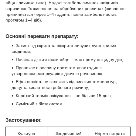
яйця і личинка гине). Надалі загибель личинок шкідників
спричинює їх живлення на оброблених рослинах (живлення
припиняється через 1–4 години, повна загибель настає
протягом 1–4 діб).
Основні переваги препарату:
Захист від скрито та відкрито живучих лускокрилих
шкідників;
Починає діяти з фази яйця – має пряму овіцидну дію;
Проникає в рослину протягом двох годин з
утворенням резервуарів з діючою речовиною;
Ефективність не залежить від високих температур,
дощу та кислотності робочого розчину;
Короткий термін очікування – не більше 15 днів;
Сумісний з біозахистом.
Застосування:
Культура
Шкодочинний
Норма витрати