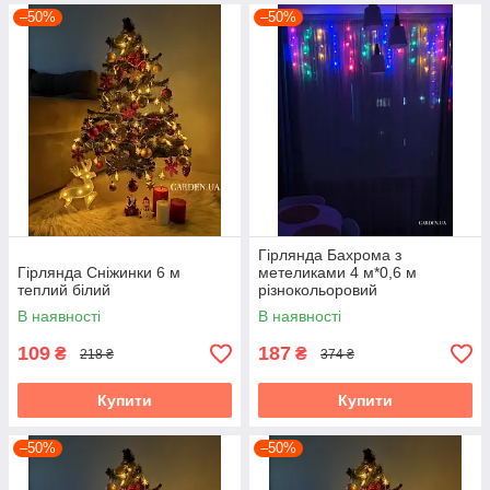
–50%
–50%
Гірлянда Бахрома з
Гірлянда Сніжинки 6 м
метеликами 4 м*0,6 м
теплий білий
різнокольоровий
В наявності
В наявності
109
187
₴
₴
218 ₴
374 ₴
Купити
Купити
–50%
–50%