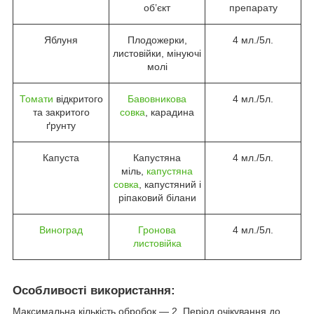
об’єкт
препарату
Яблуня
Плодожерки,
4 мл./5л.
листовійки, мінуючі
молі
Томати
відкритого
Бавовникова
4 мл./5л.
та закритого
совка
, карадина
ґрунту
Капуста
Капустяна
4 мл./5л.
міль,
капустяна
совка
, капустяний і
ріпаковий білани
Виноград
Гронова
4 мл./5л.
листовійка
Особливості використання:
Максимальна кількість обробок — 2. Період очікування до