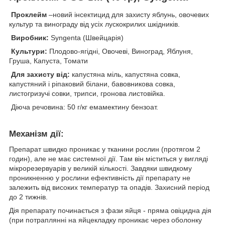
Проклейм
–новий інсектицид для захисту яблунь, овочевих
культур та винограду від усіх лускокрилих шкідників.
Виробник:
Syngenta (Швейцарія)
Культури:
Плодово-ягідні, Овочеві, Виноград, Яблуня,
Груша, Капуста, Томати
Для захисту від:
капустяна міль, капустяна совка,
капустяний і ріпаковий білани, бавовникова совка,
листогризучі совки, трипси, гронова листовійка.
Діюча речовина: 50 г/кг емамектину бензоат.
Механізм дії:
Препарат швидко проникає у тканини рослин (протягом 2
годин), але не має системної дії. Там він міститься у вигляді
мікрорезервуарів у великій кількості. Завдяки швидкому
проникненню у рослини ефективність дії препарату не
залежить від високих температур та опадів. Захисний період
до 2 тижнів.
Дія препарату починається з фази яйця - пряма овіцидна дія
(при потраплянні на яйцекладку проникає через оболонку