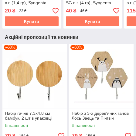
в.г. (1,4 гр), Syngenta
SG в.г. (4 гр), Syngenta
в.г. 
20
40
115
₴
₴
23 ₴
46 ₴
Купити
Купити
Акційні пропозиції та новинки
–50%
–50%
Набір гачків 7,3х4,8 см
Набір з 3-х дерев'яних гачків
бамбук, 2 шт в упаковці
Лось Заєць та Пінгвін
В наявності
В наявності
79
79
₴
₴
158 ₴
158 ₴