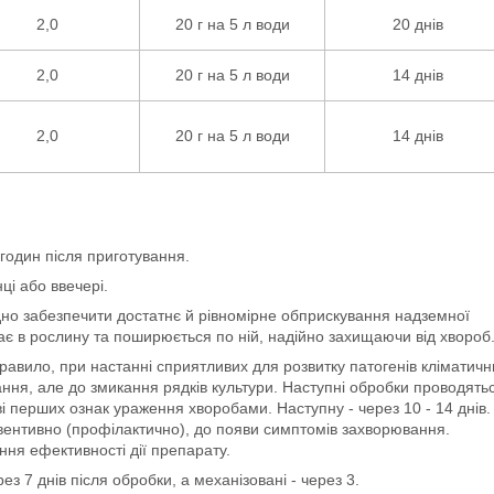
2,0
20 г на 5 л води
20 днів
2,0
20 г на 5 л води
14 днів
2,0
20 г на 5 л води
14 днів
годин після приготування.
і або ввечері.
но забезпечити достатнє й рівномірне обприскування надземної
є в рослину та поширюється по ній, надійно захищаючи від хвороб
равило, при настанні сприятливих для розвитку патогенів кліматичн
ння, але до змикання рядків культури. Наступні обробки проводять
ві перших ознак ураження хворобами. Наступну - через 10 - 14 днів.
вентивно (профілактично), до появи симптомів захворювання.
ня ефективності дії препарату.
ез 7 днів після обробки, а механізовані - через 3.