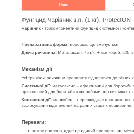
Опис
Фунгіцид Чарівник з.п. (1 кг), ProtectON
Чарівник
- трикомпонентний фунгіцид системної і конта
Препаративна форма:
порошок, що змочується
Діюча речовина:
Металаксил, 75 г/кг + манкоцеб, 525 г/
Механізм дії
Усі три діючі речовини препарату відносяться до різних х
Системної дії:
металаксил – ефективний для боротьби 
призначений для боротьби з хворобами, що викликаються
Контактної дії:
манкобец – перешкоджає проникненню нов
застосування відзначений на ранніх стадіях поширення і
Переваги:
немає аналогів, адже це єдиний препарат, що місти