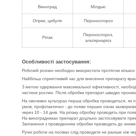
Виноград
Мілдью
Огірки, цибуля
Пероноспороз
Пероноспороз,
Ріпак
альтернаріоз
Особливості застосування:
Робочий розчин необхідно використати протягом кількох 
Найбільш сприятливий час для внесення препарату вранц
З метою одержання максимальної ефективності, необхід
частини рослин. Після обробки препарат швидко проника
На овочевих культурах перша обробка проводиться, як п
умов; профілактично - до появи перших ознак захворюва
через 10 - 14 днів. На ріпаку обробку проводять при поя
На виноградниках препарат доцільно застосовувати пре
Запізнення з проведенням обробки призводить до знижен
Ручні роботи на посівах слід проводити не раніше ніж чер