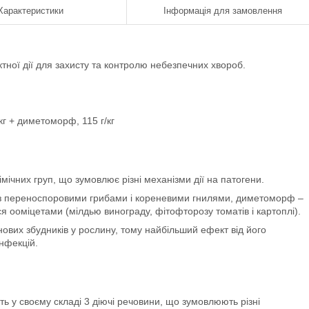
Характеристики
Інформація для замовлення
ктної дії для захисту та контролю небезпечних хвороб.
кг + диметоморф, 115 г/кг
імічних груп, що зумовлює різні механізми дії на патогени.
з переноспоровими грибами і кореневими гнилями, диметоморф –
 ооміцетами (мілдью винограду, фітофторозу томатів і картоплі).
их збудників у рослину, тому найбільший ефект від його
нфекцій.
ть у своєму складі 3 діючі речовини, що зумовлюють різні