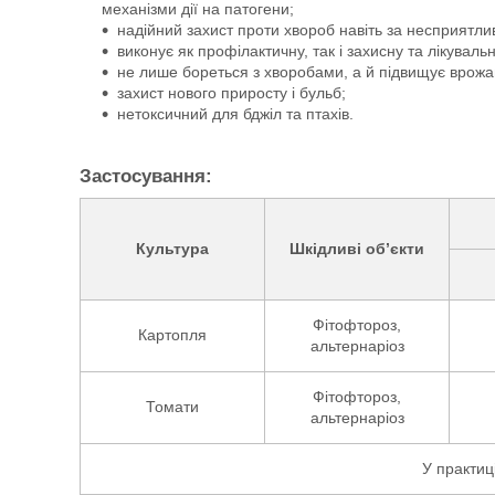
механізми дії на патогени;
надійний захист проти хвороб навіть за несприятли
виконує як профілактичну, так і захисну та лікувальн
не лише бореться з хворобами, а й підвищує врожайн
захист нового приросту і бульб;
нетоксичний для бджіл та птахів.
Застосування:
Культура
Шкідливі об’єкти
Фітофтороз,
Картопля
альтернаріоз
Фітофтороз,
Томати
альтернаріоз
У практиц