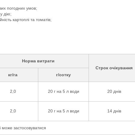
вих погодних умов;
у дію;
ість картоплі та томатів;
Норма витрати
Строк очікування
кг/га
г/сотку
2,0
20 г на 5 л води
20 днів
2,0
20 г на 5 л води
14 днів
і може застосовуватися