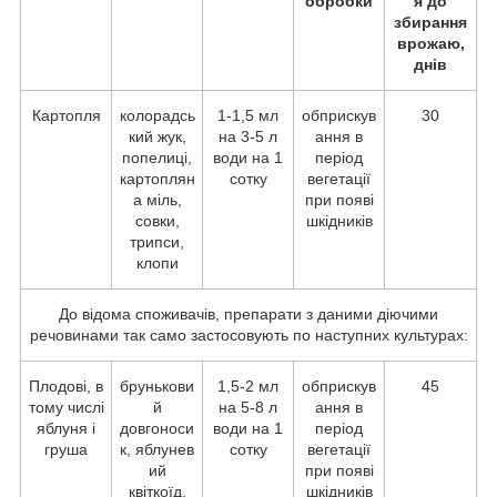
обробки
я до
збирання
врожаю,
днів
Картопля
колорадсь
1-1,5 мл
обприскув
30
кий жук,
на 3-5 л
ання в
попелиці,
води на 1
період
картоплян
сотку
вегетації
а міль,
при появі
совки,
шкідників
трипси,
клопи
До відома споживачів, препарати з даними діючими
речовинами так само застосовують по наступних культурах:
Плодові, в
брунькови
1,5-2 мл
обприскув
45
тому числі
й
на 5-8 л
ання в
яблуня і
довгоноси
води на 1
період
груша
к, яблунев
сотку
вегетації
ий
при появі
квіткоїд,
шкідників