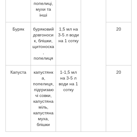
попелиці,
мухи та
інші
Буряк
буряковий
1,5 мл на
20
довгоноси
3-5 л води
к, блішки,
на 1 сотку
щитоноска
,
попелиця
Капуста
капустянк
1-1,5 мл
20
а,
на 3-5 л
попелиця,
води на 1
підгризаю
сотку
чі совки,
капустяна
міль,
капустяна
муха,
блішки