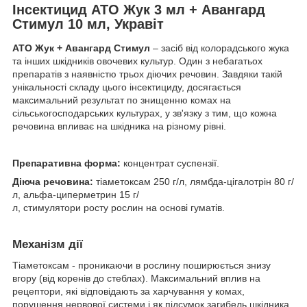
Інсектицид АТО Жук 3 мл + Авангард
Стимул 10 мл, Укравіт
АТО Жук + Авангард Стимул
– засіб від колорадського жука
та інших шкідників овочевих культур. Один з небагатьох
препаратів з наявністю трьох діючих речовин. Завдяки такій
унікальності складу цього інсектициду, досягається
максимальний результат по знищенню комах на
сільськогосподарських культурах, у зв'язку з тим, що кожна
речовина впливає на шкідника на різному рівні.
Препаративна форма:
концентрат суспензії.
Діюча речовина:
тіаметоксам 250 г/л, лямбда-цігалотрін 80 г/
л, альфа-циперметрин 15 г/
л, стимулятори росту рослин на основі гуматів.
Механізм дії
Тіаметоксам - проникаючи в рослину поширюється знизу
вгору (від коренів до стеблах). Максимальний вплив на
рецептори, які відповідають за харчування у комах,
порушення нервової системи і як підсумок загибель шкідника.