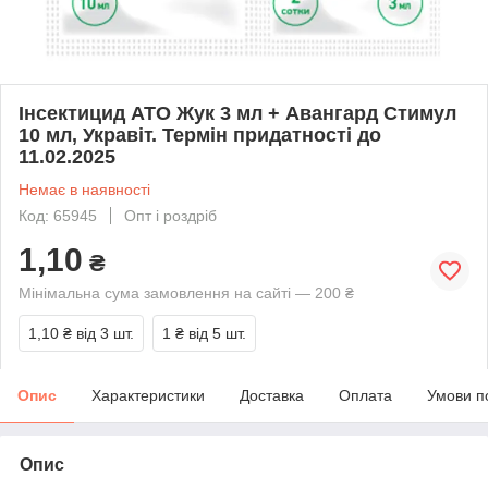
Інсектицид АТО Жук 3 мл + Авангард Стимул
10 мл, Укравіт. Термін придатності до
11.02.2025
Немає в наявності
Код: 65945
Опт і роздріб
1,10
₴
Мінімальна сума замовлення на сайті — 200 ₴
1,10 ₴
від 3 шт.
1 ₴
від 5 шт.
Опис
Характеристики
Доставка
Оплата
Умови п
Опис