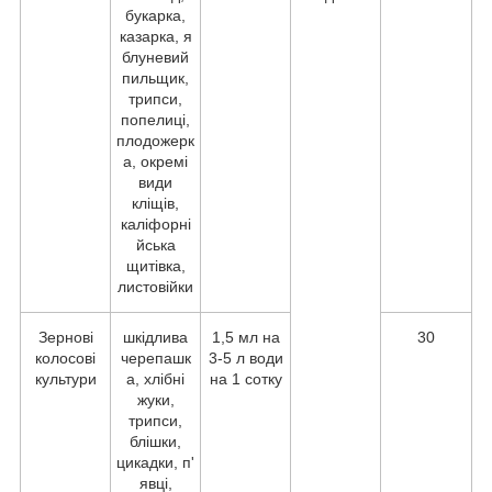
букарка,
казарка, я
блуневий
пильщик,
трипси,
попелиці,
плодожерк
а, окремі
види
кліщів,
каліфорні
йська
щитівка,
листовійки
Зернові
шкідлива
1,5 мл на
30
колосові
черепашк
3-5 л води
культури
а, хлібні
на 1 сотку
жуки,
трипси,
блішки,
цикадки, п'
явці,