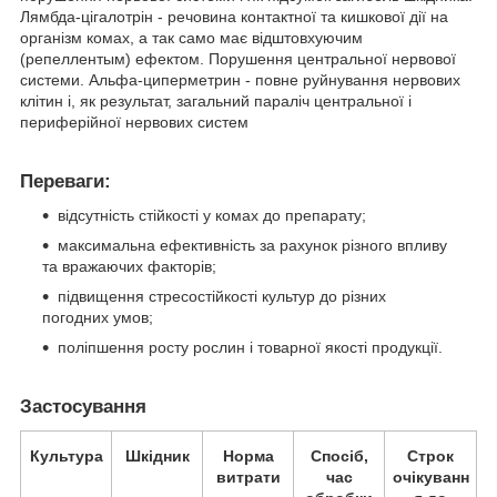
Лямбда-цігалотрін - речовина контактної та кишкової дії на
організм комах, а так само має відштовхуючим
(репеллентым) ефектом. Порушення центральної нервової
системи. Альфа-циперметрин - повне руйнування нервових
клітин і, як результат, загальний параліч центральної і
периферійної нервових систем
Переваги:
відсутність стійкості у комах до препарату;
максимальна ефективність за рахунок різного впливу
та вражаючих факторів;
підвищення стресостійкості культур до різних
погодних умов;
поліпшення росту рослин і товарної якості продукції.
Застосування
Культура
Шкідник
Норма
Спосіб,
Строк
витрати
час
очікуванн