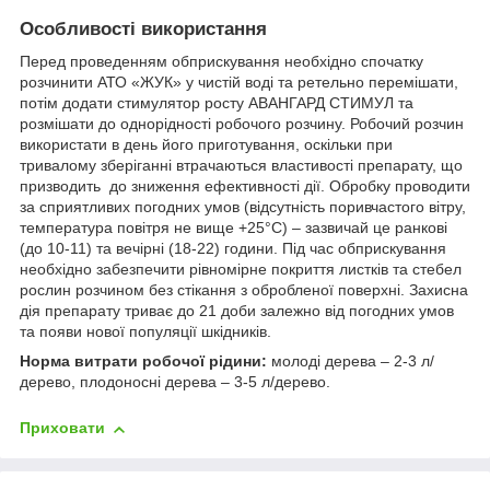
Особливості використання
Перед проведенням обприскування необхідно спочатку
розчинити АТО «ЖУК» у чистій воді та ретельно перемішати,
потім додати стимулятор росту АВАНГАРД СТИМУЛ та
розмішати до однорідності робочого розчину. Робочий розчин
використати в день його приготування, оскільки при
тривалому зберіганні втрачаються властивості препарату, що
призводить до зниження ефективності дії. Обробку проводити
за сприятливих погодних умов (відсутність поривчастого вітру,
температура повітря не вище +25°С) – зазвичай це ранкові
(до 10-11) та вечірні (18-22) години. Під час обприскування
необхідно забезпечити рівномірне покриття листків та стебел
рослин розчином без стікання з обробленої поверхні. Захисна
дія препарату триває до 21 доби залежно від погодних умов
та появи нової популяції шкідників.
Норма витрати робочої рідини:
молоді дерева – 2-3 л/
дерево, плодоносні дерева – 3-5 л/дерево.
Приховати