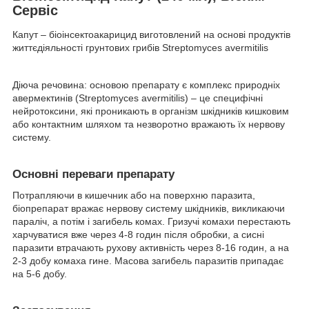
Сервіс
Капут – біоінсектоакарицид виготовлений на основі продуктів
життєдіяльності грунтових грибів Streptomyces avermitilis
Діюча речовина: основою препарату є комплекс природніх
авермектинів (Streptomyces avermitilis) – це специфічні
нейротоксини, які проникають в організм шкідників кишковим
або контактним шляхом та незворотно вражають їх нервову
систему.
Основні переваги препарату
Потрапляючи в кишечник або на поверхню паразита,
біопрепарат вражає нервову систему шкідників, викликаючи
параліч, а потім і загибель комах. Гризучі комахи перестають
харчуватися вже через 4-8 годин після обробки, а сисні
паразити втрачають рухову активність через 8-16 годин, а на
2-3 добу комаха гине. Масова загибель паразитів припадає
на 5-6 добу.