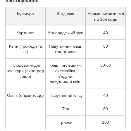
Застосування
Культура
Шкідники
Норма витрати, мл
на 10л води
Картопля
Колорадський жук
40
Квіти (троянди та
Павутинний кліщ,
50
ін.)
тля, трипси
Плодово-ягідні
Кліщі, пильщики,
50-60
культури (виноград
листовійки,
тощо)
п’ядуни,
павутинний кліщ
Овочі (огірки тощо)
Павутинний кліщ
40
Тля
80
Трипси
100