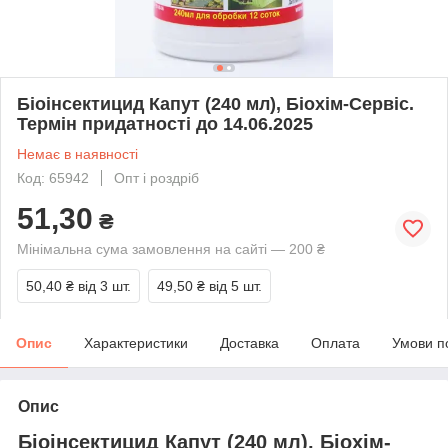
Біоінсектицид Капут (240 мл), Біохім-Сервіс.
Термін придатності до 14.06.2025
Немає в наявності
Код: 65942
Опт і роздріб
51,30
₴
Мінімальна сума замовлення на сайті — 200 ₴
50,40 ₴
від 3 шт.
49,50 ₴
від 5 шт.
Опис
Характеристики
Доставка
Оплата
Умови п
Опис
Біоінсектицид Капут (240 мл), Біохім-