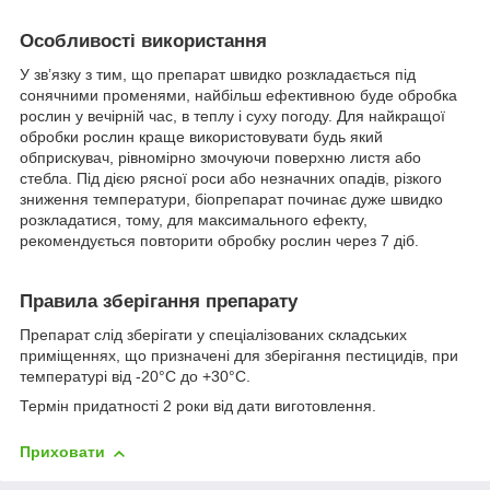
Особливості використання
У зв’язку з тим, що препарат швидко розкладається під
сонячними променями, найбільш ефективною буде обробка
рослин у вечірній час, в теплу і суху погоду. Для найкращої
обробки рослин краще використовувати будь який
обприскувач, рівномірно змочуючи поверхню листя або
стебла. Під дією рясної роси або незначних опадів, різкого
зниження температури, біопрепарат починає дуже швидко
розкладатися, тому, для максимального ефекту,
рекомендується повторити обробку рослин через 7 діб.
Правила зберігання препарату
Препарат слід зберігати у спеціалізованих складських
приміщеннях, що призначені для зберігання пестицидів, при
температурі від -20°С до +30°С.
Термін придатності 2 роки від дати виготовлення.
Приховати