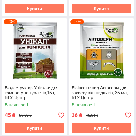
Купити
Купити
–20%
–20%
Біодеструктор Унікал-с для
Біоінсектицид Актоверм для
компосту та туалетів,15 г,
захисту від шкідників, 35 мл,
БТУ-Центр
БТУ-Центр
В наявності
В наявності
45
36
₴
₴
56,30 ₴
45,04 ₴
Купити
Купити