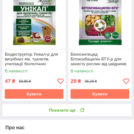
Біодеструктор Унікал-р для
Біоінсектицид
вигрібних ям, туалетів,
Бітоксибацилін-БТУ-р для
утилізації біологічних
захисту рослин від шкідників
відходів, 35 мл, БТУ-Центр
(жуків, кліщів), 35 мл, БТУ-
В наявності
В наявності
Центр
47
29
₴
₴
58,80 ₴
36,28 ₴
Купити
Купити
Показати ще
Про нас