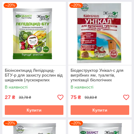
–20%
–20%
Біоінсектицид Лепідоцид-
Біодеструктор Унікал-с для
БТУ-р для захисту рослин від
вигрібних ям, туалетів,
шкідників (лускокрилих
утилізації біологічних
комах), 35 мл, БТУ-Центр
відходів, 30 г, БТУ-Центр
В наявності
В наявності
27
75
₴
₴
33,78 ₴
93,83 ₴
Купити
Купити
–20%
–20%