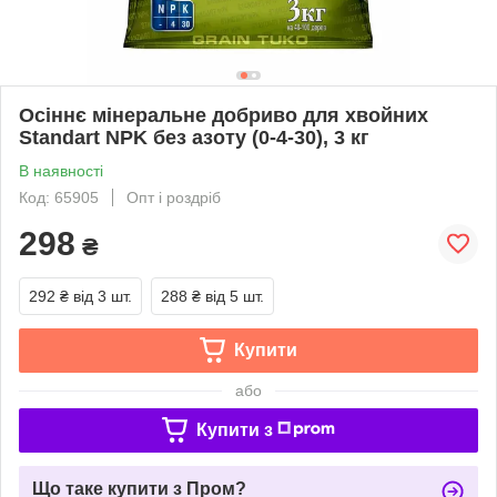
Осіннє мінеральне добриво для хвойних
Standart NPK без азоту (0-4-30), 3 кг
В наявності
Код: 65905
Опт і роздріб
298
₴
292 ₴
від 3 шт.
288 ₴
від 5 шт.
Купити
або
Купити з
Що таке купити з Пром?