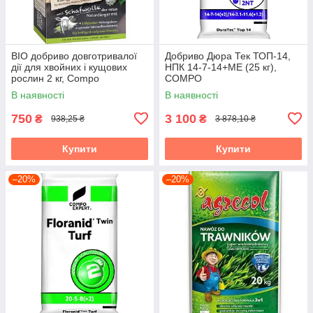
BIO добриво довготривалої
Добриво Дюра Тек ТОП-14,
дії для хвойних і кущових
НПК 14-7-14+МЕ (25 кг),
рослин 2 кг, Compo
COMPO
В наявності
В наявності
750
3 100
₴
₴
938,25 ₴
3 878,10 ₴
Купити
Купити
–20%
–20%