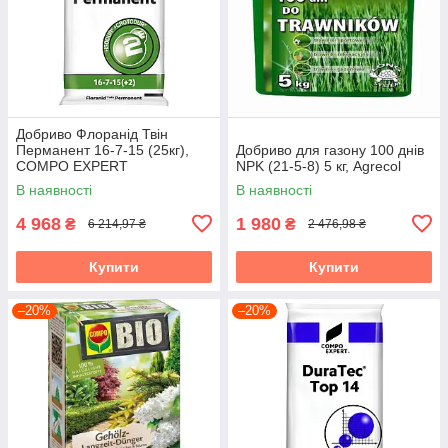
Добриво Флоранід Твін
Перманент 16-7-15 (25кг),
Добриво для газону 100 днів
COMPO EXPERT
NPK (21-5-8) 5 кг, Agrecol
В наявності
В наявності
4 968
1 980
₴
₴
6 214,97 ₴
2 476,98 ₴
Купити
Купити
–20%
–20%