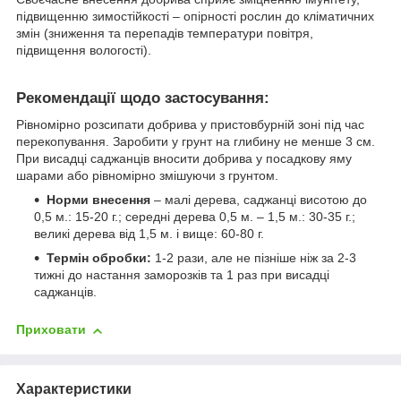
підвищенню зимостійкості – опірності рослин до кліматичних
змін (зниження та перепадів температури повітря,
підвищення вологості).
Рекомендації щодо застосування:
Рівномірно розсипати добрива у пристовбурній зоні під час
перекопування. Заробити у грунт на глибину не менше 3 см.
При висадці саджанців вносити добрива у посадкову яму
шарами або рівномірно змішуючи з грунтом.
Норми внесення
– малі дерева, саджанці висотою до
0,5 м.: 15-20 г.; середні дерева 0,5 м. – 1,5 м.: 30-35 г.;
великі дерева від 1,5 м. і вище: 60-80 г.
Термін обробки:
1-2 рази, але не пізніше ніж за 2-3
тижні до настання заморозків та 1 раз при висадці
саджанців.
Приховати
Характеристики