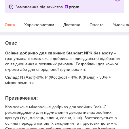
Замовлення під захистом
Опис
Характеристики
Доставка
Оплата
Умови п
Опис
Осіннє добриво для хвойних Standart NPK без азоту
–
гранульовані комплексні добрива з індивідуально підібраним
співвідношенням поживних речовин. Розроблені для кожної
окремо або для спорідненої групи рослин.
Склад:
N (Азот)-0%, P (Фосфор) - 4%, K (Калій) - 30% +
мікроелементи.
Призначення:
Комплексне мінеральне добриво для хвойних “осінь”
рекомендовано для підживлення декоративних хвойних
культур (туя, ялівець, ялини, сосни, інші). Застосовується в
осінній період, з метою їх зміцнення та підготовки до зими.
Своєчасне внесення добрива сприяє зміцненню імунітету,