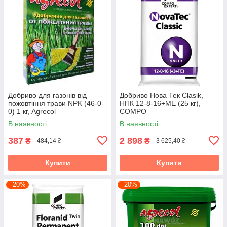
Добриво для газонів від
Добриво Нова Тек Clasik,
пожовтіння трави NPK (46-0-
НПК 12-8-16+МЕ (25 кг),
0) 1 кг, Agrecol
COMPO
В наявності
В наявності
387
2 898
₴
₴
484,14 ₴
3 625,40 ₴
Купити
Купити
–20%
–20%