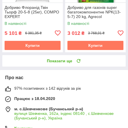
Добриво Флоранід Твін
Добриво для газонів super
Тьорф 20-5-8 (25кг), COMPO
багатокомпонентне NPK(13-
EXPERT
5-7) 20 kg, Agrecol
В наявності
В наявності
5 101
3 012
₴
₴
6 381,35 ₴
3 768,01 ₴
Купити
Купити
Показати ще
Про нас
97% позитивних з 142 відгуків за рік
Працює з 18.04.2020
м. с.Шевченкове (Бучанський р-н)
вулиця Шевченка, 162а, індекс 08140 , с.Шевченкове
(Бучанський р-н), Україна