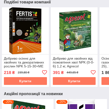
Подібні товари компанії
Добриво осіннє для
Добриво для хвойних від
Осін
хвойних та декоративних
пожовтіння хвої NPK (0-0-
газо
рослин NPK 5-15-30+ME
6) 1,2 кг, Agrecol
25), 
(1 кг), FERTIS
218
391
1 8
₴
₴
239,80 ₴
449,65 ₴
Купити
Купити
Акційні пропозиції та новинки
–20%
–20%