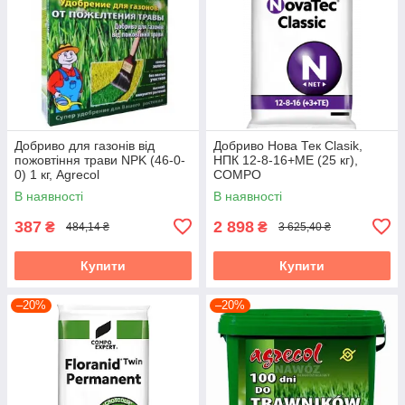
Добриво для газонів від
Добриво Нова Тек Clasik,
пожовтіння трави NPK (46-0-
НПК 12-8-16+МЕ (25 кг),
0) 1 кг, Agrecol
COMPO
В наявності
В наявності
387
2 898
₴
₴
484,14 ₴
3 625,40 ₴
Купити
Купити
–20%
–20%