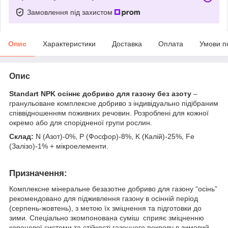
Замовлення під захистом
Опис
Характеристики
Доставка
Оплата
Умови п
Опис
Standart NPK осіннє добриво для газону
без азоту
–
гранульоване комплексне добриво з індивідуально підібраним
співвідношенням поживних речовин. Розроблені для кожної
окремо або для спорідненої групи рослин.
Склад:
N (Азот)-0%, P (Фосфор)-8%, K (Калій)-25%, Fe
(Залізо)-1% + мікроелементи.
Призначення:
Комплексне мінеральне безазотне добриво для газону “осінь”
рекомендовано для підживлення газону в осінній період
(серпень-жовтень), з метою їх зміцнення та підготовки до
зими. Спеціально зкомпонована суміш сприяє зміцненню
кореневої системи та стійкості газонного покрову в зимовий