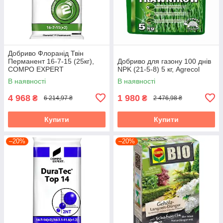
Добриво Флоранід Твін
Перманент 16-7-15 (25кг),
Добриво для газону 100 днів
COMPO EXPERT
NPK (21-5-8) 5 кг, Agrecol
В наявності
В наявності
4 968
1 980
₴
₴
6 214,97 ₴
2 476,98 ₴
Купити
Купити
–20%
–20%