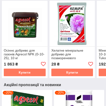
Осіннє добриво для
Хелатне мінеральне
Міне
газонів Agrecol NPK (0-10-
добриво для
10-1
25), 10 кг
позакореневого
Tuko
підживлення Кеміра NPK
літо,
1 863
28
192
₴
₴
12-46-8, Organic Planet, 25
г
Купити
Купити
Акційні пропозиції та новинки
–20%
–20%