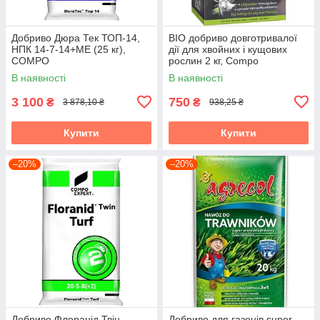
Добриво Дюра Тек ТОП-14,
BIO добриво довготривалої
НПК 14-7-14+МЕ (25 кг),
дії для хвойних і кущових
COMPO
рослин 2 кг, Compo
В наявності
В наявності
3 100
750
₴
₴
3 878,10 ₴
938,25 ₴
Купити
Купити
–20%
–20%
Добриво Флоранід Твін
Добриво для газонів super