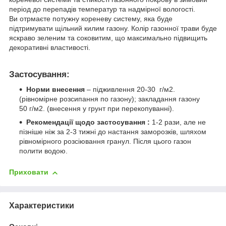
період до перепадів температур та надмірної вологості.
Ви отрмаєте потужну кореневу систему, яка буде
підтримувати щільний килим газону. Колір газонної трави буде
яскраво зеленим та соковитим, що максимально підвищить
декоративні властивості.
Застосування:
Норми внесення
– підживлення 20-30 г/м
2
.
(рівномірне розсипання по газону); закладання газону
50 г/м
2
. (внесення у грунт при перекопуванні).
Рекомендації щодо застосування :
1-2 рази, але не
пізніше ніж за 2-3 тижні до настання заморозків, шляхом
рівномірного розсіювання гранул. Після цього газон
полити водою.
Приховати
Характеристики