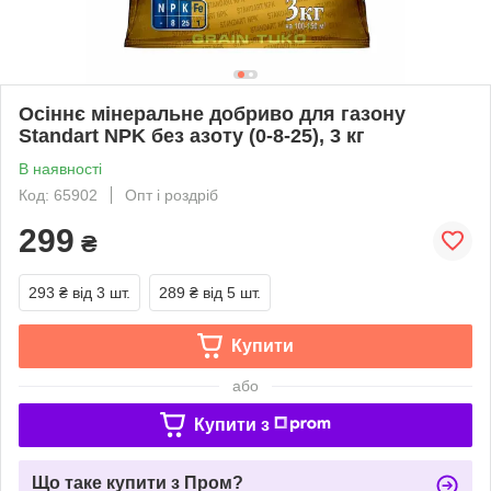
Осіннє мінеральне добриво для газону
Standart NPK без азоту (0-8-25), 3 кг
В наявності
Код: 65902
Опт і роздріб
299
₴
293 ₴
від 3 шт.
289 ₴
від 5 шт.
Купити
або
Купити з
Що таке купити з Пром?