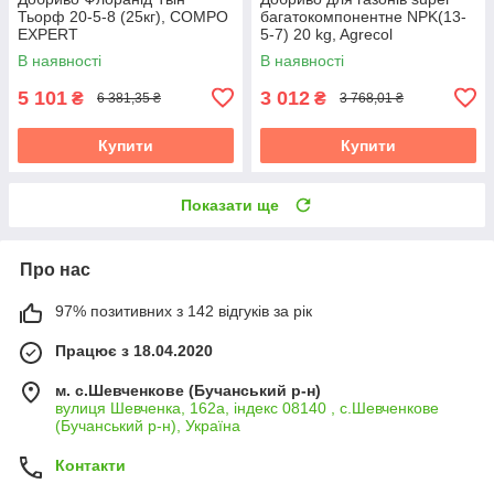
Тьорф 20-5-8 (25кг), COMPO
багатокомпонентне NPK(13-
EXPERT
5-7) 20 kg, Agrecol
В наявності
В наявності
5 101
3 012
₴
₴
6 381,35 ₴
3 768,01 ₴
Купити
Купити
Показати ще
Про нас
97% позитивних з 142 відгуків за рік
Працює з 18.04.2020
м. с.Шевченкове (Бучанський р-н)
вулиця Шевченка, 162а, індекс 08140 , с.Шевченкове
(Бучанський р-н), Україна
Контакти