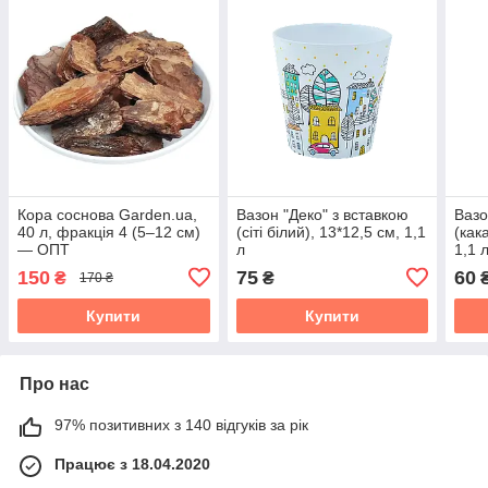
Кора соснова Garden.ua,
Вазон "Деко" з вставкою
Вазо
40 л, фракція 4 (5–12 см)
(сіті білий), 13*12,5 см, 1,1
(как
— ОПТ
л
1,1 
150
75
60
₴
₴
170 ₴
Купити
Купити
Про нас
97% позитивних з 140 відгуків за рік
Працює з 18.04.2020