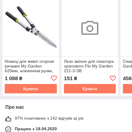
Ножиці для живої огорожі
Лезо змінне для секатора
Сек
ричажні My Garden
храпового Flo My Garden
Gard
620мм, алюмінієві ручки,
221-3-SB
242-1-620A
1 088
151
456
₴
₴
Купити
Купити
Про нас
97% позитивних з 142 відгуків за рік
Працює з 18.04.2020