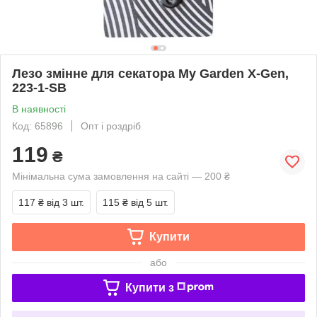
Лезо змінне для секатора My Garden X-Gen,
223-1-SB
В наявності
Код: 65896
Опт і роздріб
119
₴
Мінімальна сума замовлення на сайті — 200 ₴
117 ₴
від 3 шт.
115 ₴
від 5 шт.
Купити
або
Купити з