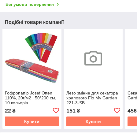
Всі умови повернення
Подібні товари компанії
Гофропапір Josef Otten
Лезо змінне для секатора
Сек
110%, 20г/м2 , 50*200 см,
храпового Flo My Garden
Gard
10 кольорів
221-3-SB
22
151
456
₴
₴
Купити
Купити