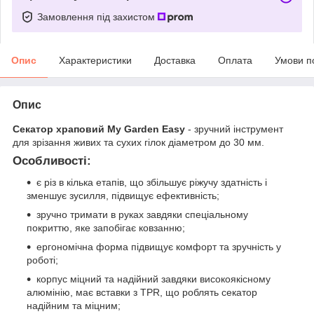
Замовлення під захистом
Опис
Характеристики
Доставка
Оплата
Умови п
Опис
Секатор храповий My Garden Easy
- зручний інструмент
для зрізання живих та сухих гілок діаметром до 30 мм.
Особливості:
є різ в кілька етапів, що збільшує ріжучу здатність і
зменшує зусилля, підвищує ефективність;
зручно тримати в руках завдяки спеціальному
покриттю, яке запобігає ковзанню;
ергономічна форма підвищує комфорт та зручність у
роботі;
корпус міцний та надійний завдяки високоякісному
алюмінію, має вставки з TPR, що роблять секатор
надійним та міцним;