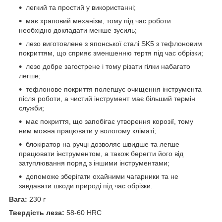
легкий та простий у використанні;
має храповий механізм, тому під час роботи
необхідно докладати менше зусиль;
лезо виготовлене з японської сталі SK5 з тефлоновим
покриттям, що сприяє зменшенню тертя під час обрізки;
лезо добре загострене і тому різати гілки набагато
легше;
тефлонове покриття полегшує очищення інструмента
після роботи, а чистий інструмент має більший термін
служби;
має покриття, що запобігає утворення корозії, тому
ним можна працювати у вологому кліматі;
блокіратор на ручці дозволяє швидше та легше
працювати інструментом, а також берегти його від
затуплювання поряд з іншими інструментами;
допоможе зберігати охайними чагарники та не
завдавати шкоди природі під час обрізки.
Вага:
230 г
Твердість леза:
58-60 HRC