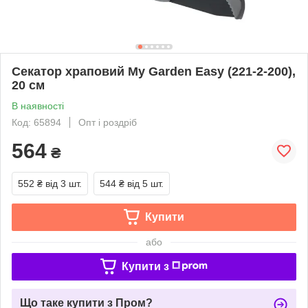
Секатор храповий My Garden Easy (221-2-200),
20 см
В наявності
Код: 65894
Опт і роздріб
564
₴
552 ₴
від 3 шт.
544 ₴
від 5 шт.
Купити
або
Купити з
Що таке купити з Пром?