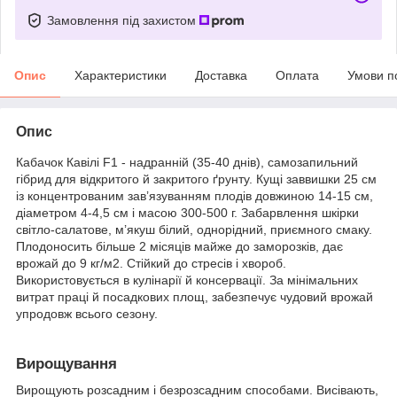
Замовлення під захистом
Опис
Характеристики
Доставка
Оплата
Умови п
Опис
Кабачок Кавілі F1 - надранній (35-40 днів), самозапильний
гібрид для відкритого й закритого ґрунту. Кущі заввишки 25 см
із концентрованим зав’язуванням плодів довжиною 14-15 см,
діаметром 4-4,5 см і масою 300-500 г. Забарвлення шкірки
світло-салатове, м’якуш білий, однорідний, приємного смаку.
Плодоносить більше 2 місяців майже до заморозків, дає
врожай до 9 кг/м
2
. Стійкий до стресів і хвороб.
Використовується в кулінарії й консервації. За мінімальних
витрат праці й посадкових площ, забезпечує чудовий врожай
упродовж всього сезону.
Вирощування
Вирощують розсадним і безрозсадним способами. Висівають,