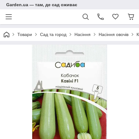
Garden.ua — там, де сад оживає
Товари
Сад та город
Насіння
Насіння овочів
К