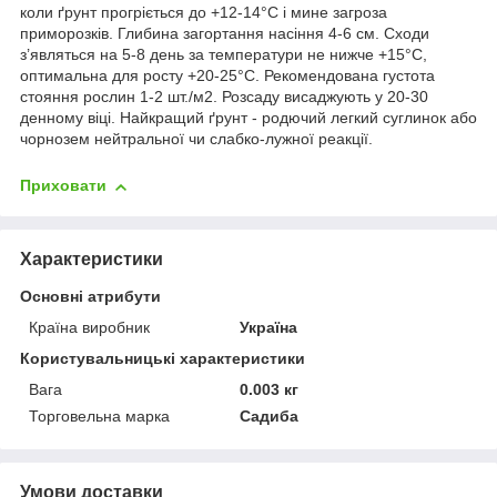
коли ґрунт прогріється до +12-14°С і мине загроза
приморозків. Глибина загортання насіння 4-6 см. Сходи
з’являться на 5-8 день за температури не нижче +15°С,
оптимальна для росту +20-25°С. Рекомендована густота
стояння рослин 1-2 шт./м
2
. Розсаду висаджують у 20-30
денному віці. Найкращий ґрунт - родючий легкий суглинок або
чорнозем нейтральної чи слабко-лужної реакції.
Приховати
Характеристики
Основні атрибути
Країна виробник
Україна
Користувальницькі характеристики
Вага
0.003 кг
Торговельна марка
Садиба
Умови доставки