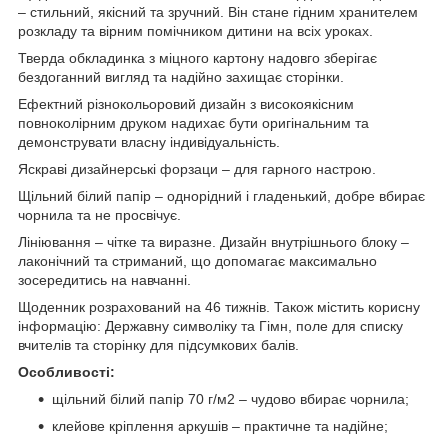
– стильний, якісний та зручний. Він стане гідним хранителем
розкладу та вірним помічником дитини на всіх уроках.
Тверда обкладинка з міцного картону надовго зберігає
бездоганний вигляд та надійно захищає сторінки.
Ефектний різнокольоровий дизайн з високоякісним
повноколірним друком надихає бути оригінальним та
демонструвати власну індивідуальність.
Яскраві дизайнерські форзаци – для гарного настрою.
Щільний білий папір – однорідний і гладенький, добре вбирає
чорнила та не просвічує.
Лініювання – чітке та виразне. Дизайн внутрішнього блоку –
лаконічний та стриманий, що допомагає максимально
зосередитись на навчанні.
Щоденник розрахований на 46 тижнів. Також містить корисну
інформацію: Державну символіку та Гімн, поле для списку
вчителів та сторінку для підсумкових балів.
Особливості:
щільний білий папір 70 г/м2 – чудово вбирає чорнила;
клейове кріплення аркушів – практичне та надійне;