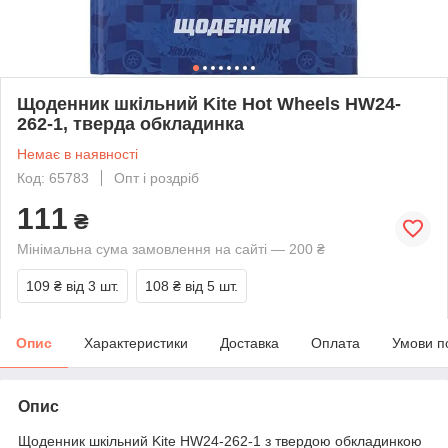
Щоденник шкільний Kite Hot Wheels HW24-
262-1, тверда обкладинка
Немає в наявності
Код: 65783
Опт і роздріб
111
₴
Мінімальна сума замовлення на сайті — 200 ₴
109 ₴
від 3 шт.
108 ₴
від 5 шт.
Опис
Характеристики
Доставка
Оплата
Умови п
Опис
Щоденник шкільний Kite HW24-262-1 з твердою обкладинкою