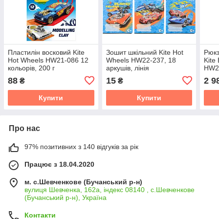
Пластилін восковий Kite
Зошит шкільний Kite Hot
Рюкз
Hot Wheels HW21-086 12
Wheels HW22-237, 18
Kite
кольорів, 200 г
аркушів, лінія
HW2
88
15
2 9
₴
₴
Купити
Купити
Про нас
97% позитивних з 140 відгуків за рік
Працює з 18.04.2020
м. с.Шевченкове (Бучанський р-н)
вулиця Шевченка, 162а, індекс 08140 , с.Шевченкове
(Бучанський р-н), Україна
Контакти