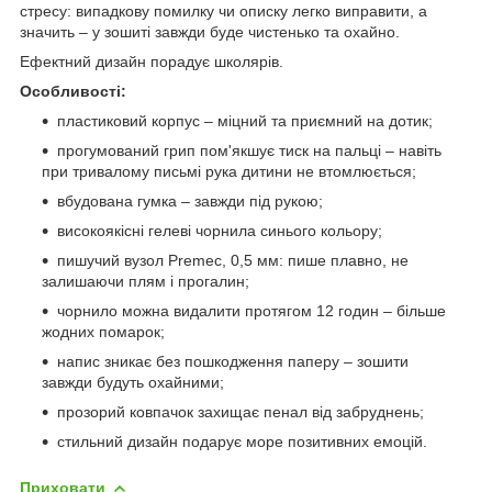
стресу: випадкову помилку чи описку легко виправити, а
значить – у зошиті завжди буде чистенько та охайно.
Ефектний дизайн порадує школярів.
Особливості:
пластиковий корпус – міцний та приємний на дотик;
прогумований грип пом'якшує тиск на пальці – навіть
при тривалому письмі рука дитини не втомлюється;
вбудована гумка – завжди під рукою;
високоякісні гелеві чорнила синього кольору;
пишучий вузол Premec, 0,5 мм: пише плавно, не
залишаючи плям і прогалин;
чорнило можна видалити протягом 12 годин – більше
жодних помарок;
напис зникає без пошкодження паперу – зошити
завжди будуть охайними;
прозорий ковпачок захищає пенал від забруднень;
стильний дизайн подарує море позитивних емоцій.
Приховати