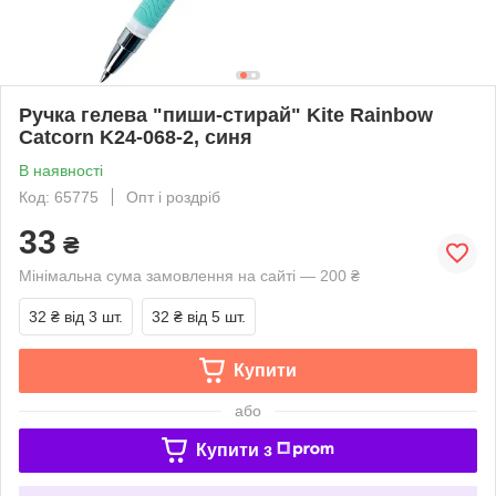
Ручка гелева "пиши-стирай" Kite Rainbow
Catcorn K24-068-2, синя
В наявності
Код: 65775
Опт і роздріб
33
₴
Мінімальна сума замовлення на сайті — 200 ₴
32 ₴
від 3 шт.
32 ₴
від 5 шт.
Купити
або
Купити з