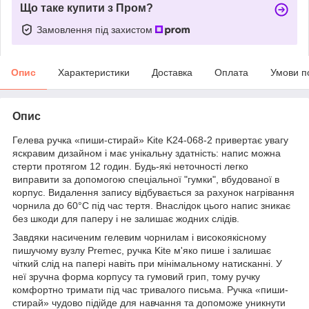
Що таке купити з Пром?
Замовлення під захистом
Опис
Характеристики
Доставка
Оплата
Умови п
Опис
Гелева ручка «пиши-стирай» Kite K24-068-2 привертає увагу
яскравим дизайном і має унікальну здатність: напис можна
стерти протягом 12 годин. Будь-які неточності легко
виправити за допомогою спеціальної "гумки", вбудованої в
корпус. Видалення запису відбувається за рахунок нагрівання
чорнила до 60°C під час тертя. Внаслідок цього напис зникає
без шкоди для паперу і не залишає жодних слідів.
Завдяки насиченим гелевим чорнилам і високоякісному
пишучому вузлу Premec, ручка Kite м'яко пише і залишає
чіткий слід на папері навіть при мінімальному натисканні. У
неї зручна форма корпусу та гумовий грип, тому ручку
комфортно тримати під час тривалого письма. Ручка «пиши-
стирай» чудово підійде для навчання та допоможе уникнути