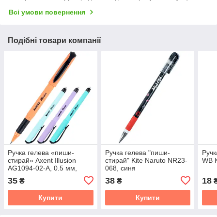
Всі умови повернення
Подібні товари компанії
Ручка гелева «пиши-
Ручка гелева "пиши-
Ручк
стирай» Axent Illusion
стирай" Kite Naruto NR23-
WB К
AG1094-02-A, 0.5 мм,
068, синя
синя
35
38
18
₴
₴
Купити
Купити