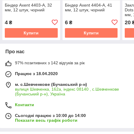
Біндер Axent 4403-A, 32
Біндер Axent 4404-A, 41
Закл
мм, 12 штук, чорний
мм, 12 штук, чорний
Dots
мм, 
4
6
20
₴
₴
Купити
Купити
Про нас
97% позитивних з 142 відгуків за рік
Працює з 18.04.2020
м. с.Шевченкове (Бучанський р-н)
вулиця Шевченка, 162а, індекс 08140 , с.Шевченкове
(Бучанський р-н), Україна
Контакти
Сьогодні працює з 10:00 до 14:00
Показати весь графік роботи