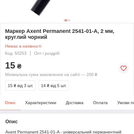
Маркер Axent Permanent 2541-01-A, 2 мм,
круглий чорний
Немає в наявності
Код: 50253
Опт і роздріб
15
₴
Мінімальна сума замовлення на сайті — 200 ₴
15 ₴
від 3 шт.
14 ₴
від 5 шт.
Опис
Характеристики
Доставка
Оплата
Умови п
Опис
Axent Permanent 2541-01-A - універсальний перманентний