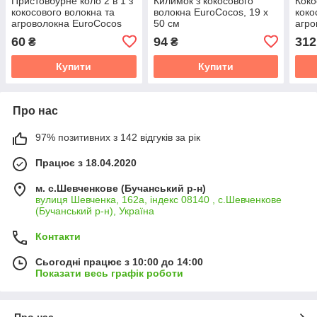
Пристовбурне коло 2 в 1 з
Килимок з кокосового
Коко
кокосового волокна та
волокна EuroCocos, 19 х
коко
агроволокна EuroCocos
50 см
агро
діаметр 22 см
120 
60
94
312
₴
₴
Купити
Купити
Про нас
97% позитивних з 142 відгуків за рік
Працює з 18.04.2020
м. с.Шевченкове (Бучанський р-н)
вулиця Шевченка, 162а, індекс 08140 , с.Шевченкове
(Бучанський р-н), Україна
Контакти
Сьогодні працює з 10:00 до 14:00
Показати весь графік роботи
Про нас