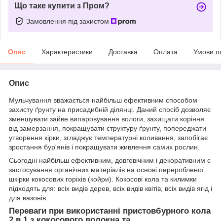
Що таке купити з Пром?
Замовлення під захистом
Опис
Характеристики
Доставка
Оплата
Умови п
Опис
Мульчування вважається найбільш ефективним способом
захисту ґрунту на присадибній ділянці. Даний спосіб дозволяє
зменшувати зайве випаровування вологи, захищати коріння
від замерзання, покращувати структуру ґрунту, попереджати
утворення кірки, згладжує температурні коливання, запобігає
зростання бур'янів і покращувати живлення самих рослин.
Сьогодні найбільш ефективним, довговічним і декоративним є
застосування органічних матеріалів на основі переробленої
шкірки кокосових горіхів (койри). Кокосові кола та килимки
підходять для: всіх видів дерев, всіх видів квітів, всіх видів ягід і
для вазонів.
Переваги при використанні пристовбурного кола
2 в 1 з кокосового волокна та