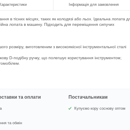
Характеристики
Інформація для замовлення
ння в тісних місцях, таких як колодязі або льох. Ідеальна лопата д
арійна лопата в машину. Підходить для переміщення сипучих
го розміру, виготовленим з високоякісної інструментальної сталі
икову D-подібну ручку, що полегшує користування інструментом;
втомобілем.
оставки та оплати
Постачальникам
а
Купуємо кору соснову оптом
ння та обмін