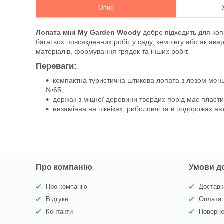
Опис
Лопата міні My Garden Woody
добре підходить для копа
багатьох повсякденних робіт у саду, кемпінгу або як ав
матеріалів, формування грядок та інших робіт.
Переваги:
компактна туристична штикова лопата з лезом меншо
№65;
держак з міцної деревини твердих порід має пласт
незамінна на пікніках, риболовлі та в подорожах а
Про компанію
Умови д
Про компанію
Доставк
Відгуки
Оплата
Контакти
Поверне