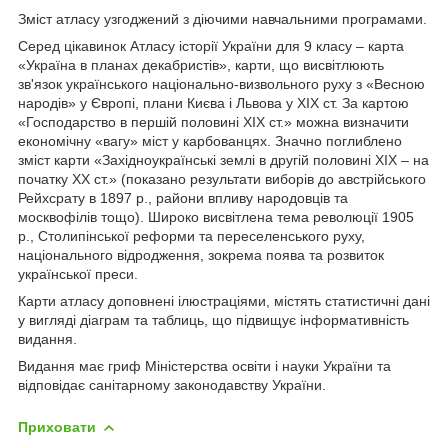
Зміст атласу узгоджений з діючими навчальними програмами.
Серед цікавинок Атласу історії України для 9 класу – карта
«Україна в планах декабристів», карти, що висвітлюють
зв'язок українського національно-визвольного руху з «Весною
народів» у Європі, плани Києва і Львова у ХІХ ст. За картою
«Господарство в першій половині ХІХ ст.» можна визначити
економічну «вагу» міст у карбованцях. Значно поглиблено
зміст карти «Західноукраїнські землі в другій половині ХІХ – на
початку ХХ ст.» (показано результати виборів до австрійського
Рейхсрату в 1897 р., райони впливу народовців та
москвофілів тощо). Широко висвітлена тема революції 1905
р., Столипінської реформи та переселенського руху,
національного відродження, зокрема поява та розвиток
української преси.
Карти атласу доповнені ілюстраціями, містять статистичні дані
у вигляді діаграм та таблиць, що підвищує інформативність
видання.
Видання має гриф Міністерства освіти і науки України та
відповідає санітарному законодавству України.
Приховати