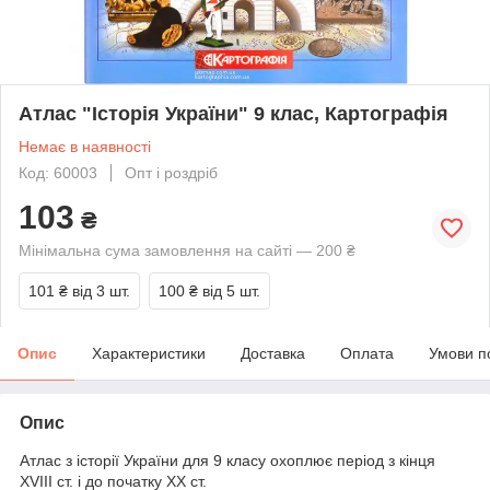
Атлас "Історія України" 9 клас, Картографія
Немає в наявності
Код: 60003
Опт і роздріб
103
₴
Мінімальна сума замовлення на сайті — 200 ₴
101 ₴
від 3 шт.
100 ₴
від 5 шт.
Опис
Характеристики
Доставка
Оплата
Умови п
Опис
Атлас з історії України для 9 класу охоплює період з кінця
XVIIІ ст. і до початку ХХ ст.