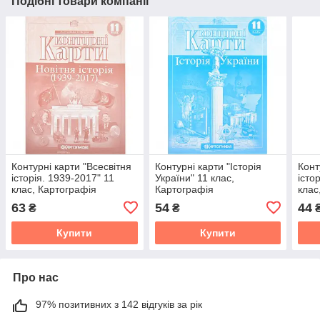
Подібні товари компанії
Контурні карти "Всесвітня
Контурні карти "Історія
Конт
історія. 1939-2017" 11
України" 11 клас,
істо
клас, Картографія
Картографія
клас
63
54
44
₴
₴
Купити
Купити
Про нас
97% позитивних з 142 відгуків за рік