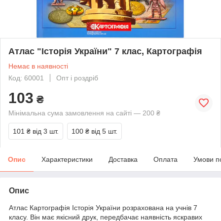
Атлас "Історія України" 7 клас, Картографія
Немає в наявності
Код: 60001
Опт і роздріб
103
₴
Мінімальна сума замовлення на сайті — 200 ₴
101 ₴
від 3 шт.
100 ₴
від 5 шт.
Опис
Характеристики
Доставка
Оплата
Умови п
Опис
Атлас Картографія Історія України розрахована на учнів 7
класу. Він має якісний друк, передбачає наявність яскравих