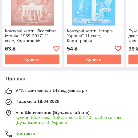
Контурні карти "Всесвітня
Контурні карти "Історія
Рука
історія. 1939-2017" 11
України" 11 клас,
двос
клас, Картографія
Картографія
крап
клас
63
54
39
₴
₴
Купити
Купити
Про нас
97% позитивних з 142 відгуків за рік
Працює з 18.04.2020
м. с.Шевченкове (Бучанський р-н)
вулиця Шевченка, 162а, індекс 08140 , с.Шевченкове
(Бучанський р-н), Україна
Контакти