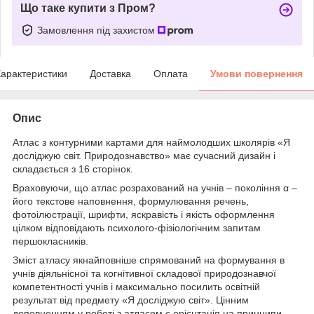
Що таке купити з Пром?
Замовлення під захистом
арактеристики
Доставка
Оплата
Умови повернення
Опис
Атлас з контурними картами для наймолодших школярів «Я
досліджую світ. Природознавство» має сучасний дизайн і
складається з 16 сторінок.
Враховуючи, що атлас розрахований на учнів – покоління α –
його текстове наповнення, формулювання речень,
фотоілюстрації, шрифти, яскравість і якість оформлення
цілком відповідають психолого-фізіологічним запитам
першокласників.
Зміст атласу якнайповніше спрямований на формування в
учнів діяльнісної та когнітивної складової природознавчої
компетентності учнів і максимально посилить освітній
результат від предмету «Я досліджую світ». Цінним
доповненням у роботі з атласом є орієнтація на принципи