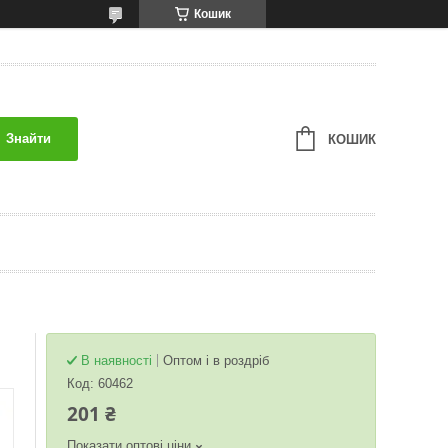
Кошик
Знайти
КОШИК
В наявності
Оптом і в роздріб
Код:
60462
201 ₴
Показати оптові ціни