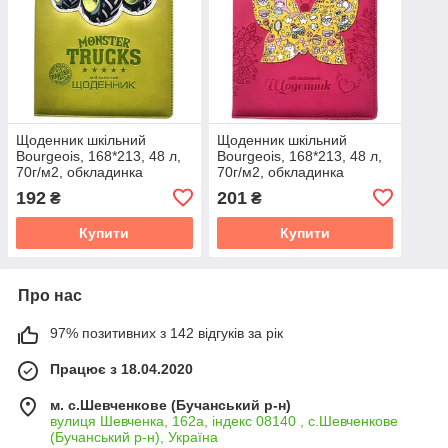
Щоденник шкільний
Щоденник шкільний
Bourgeois, 168*213, 48 л,
Bourgeois, 168*213, 48 л,
70г/м2, обкладинка
70г/м2, обкладинка
шкірзам
шкірзам
192
201
₴
₴
Купити
Купити
Про нас
97% позитивних з 142 відгуків за рік
Працює з 18.04.2020
м. с.Шевченкове (Бучанський р-н)
вулиця Шевченка, 162а, індекс 08140 , с.Шевченкове
(Бучанський р-н), Україна