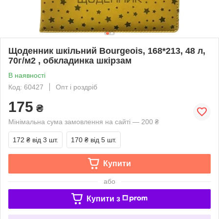
Щоденник шкільний Bourgeois, 168*213, 48 л,
70г/м2 , обкладинка шкірзам
В наявності
Код: 60427
Опт і роздріб
175
₴
Мінімальна сума замовлення на сайті — 200 ₴
172 ₴
від 3 шт.
170 ₴
від 5 шт.
Купити
або
Купити з