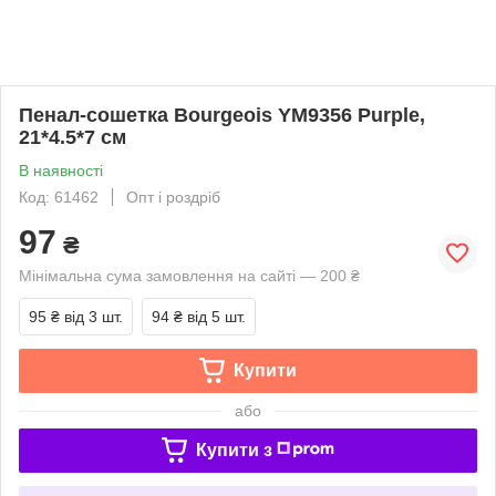
Пенал-сошетка Bourgeois YM9356 Purple,
21*4.5*7 см
В наявності
Код: 61462
Опт і роздріб
97
₴
Мінімальна сума замовлення на сайті — 200 ₴
95 ₴
від 3 шт.
94 ₴
від 5 шт.
Купити
або
Купити з