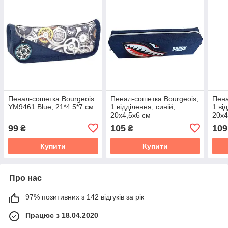
Пенал-сошетка Bourgeois
Пенал-сошетка Bourgeois,
Пена
YM9461 Blue, 21*4.5*7 см
1 відділення, синій,
1 ві
20х4,5х6 см
20x4
99
105
109
₴
₴
Купити
Купити
Про нас
97% позитивних з 142 відгуків за рік
Працює з 18.04.2020