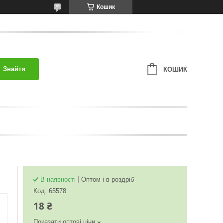
Кошик
Знайти
КОШИК
В наявності
Оптом і в роздріб
Код:
65578
18 ₴
Показати оптові ціни