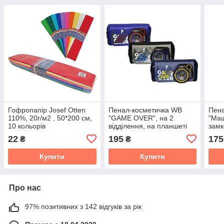
Гофропапір Josef Otten
Пенал-косметичка WB
Пена
110%, 20г/м2 , 50*200 см,
"GAME OVER", на 2
"Маш
10 кольорів
відділення, на планшеті
замк
22
195
175
₴
₴
Купити
Купити
Про нас
97% позитивних з 142 відгуків за рік